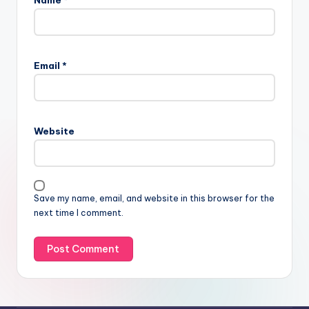
Email
*
Website
Save my name, email, and website in this browser for the
next time I comment.