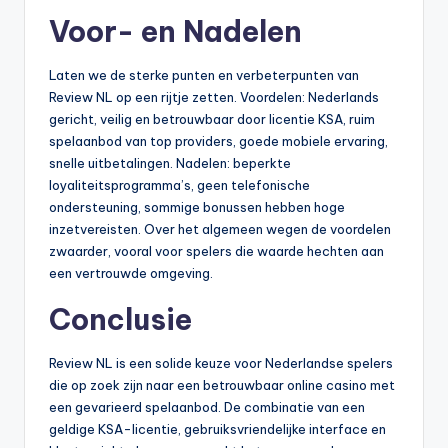
Voor- en Nadelen
Laten we de sterke punten en verbeterpunten van
Review NL op een rijtje zetten. Voordelen: Nederlands
gericht, veilig en betrouwbaar door licentie KSA, ruim
spelaanbod van top providers, goede mobiele ervaring,
snelle uitbetalingen. Nadelen: beperkte
loyaliteitsprogramma’s, geen telefonische
ondersteuning, sommige bonussen hebben hoge
inzetvereisten. Over het algemeen wegen de voordelen
zwaarder, vooral voor spelers die waarde hechten aan
een vertrouwde omgeving.
Conclusie
Review NL is een solide keuze voor Nederlandse spelers
die op zoek zijn naar een betrouwbaar online casino met
een gevarieerd spelaanbod. De combinatie van een
geldige KSA-licentie, gebruiksvriendelijke interface en