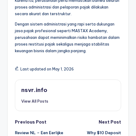
Karena itu, perusahaan perlu memastikan bahwa seluruh
proses administrasi dan pelaporan pajak dilakukan
secara akurat dan terstruktur.
Dengan sistem administrasi yang rapi serta dukungan
jasa pajak profesional seperti MASTAX Academy,
perusahaan dapat meminimalkan risiko hambatan dalam
proses restitusi pajak sekaligus menjaga stabilitas
keuangan bisnis dalam jangka panjang.
Last updated on May 1, 2026
nsvr.info
View All Posts
Post
Previous Post
Next Post
Review NL – Een Eerlijke
Why $10 Deposit