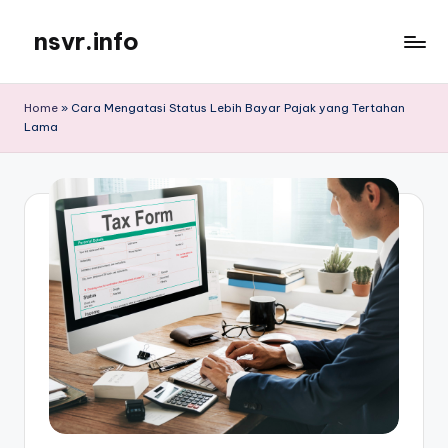
nsvr.info
Skip
to
Semua
content
Informasi
Home
»
Cara Mengatasi Status Lebih Bayar Pajak yang Tertahan
Tersaji
Lama
Dengan
Baik