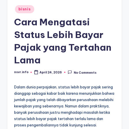
Posted
bisnis
in
Cara Mengatasi
Status Lebih Bayar
Pajak yang Tertahan
Lama
nsvr.info
April 24, 2026
No Comments
Posted
by
Dalam dunia perpajakan, status lebih bayar pajak sering
dianggap sebagai kabar baik karena menunjukkan bahwa
jumlah pajak yang telah dibayarkan perusahaan melebihi
kewajiban yang sebenarnya. Namun dalam praktiknya,
banyak perusahaan justru menghadapi masalah ketika
status lebih bayar pajak tertahan terlalu lama dan
proses pengembaliannya tidak kunjung selesai.