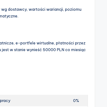
 wg dostawcy, wartości wariancji, poziomu
ematyczne.
nicze, e-portfele wirtualne, płatności przez
u jest w stanie wynieść 50000 PLN co miesiąc
 pracy
0%