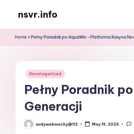
nsvr.info
Skip
to
Semua
content
Informasi
Home
»
Pełny Poradnik po AquaWin –Platforma Kasyna Now
Tersaji
Dengan
Baik
Posted
Uncategorized
in
Pełny Poradnik p
Generacji
audywebmuchy@112
May 19, 2026
Posted
by