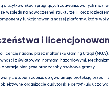
lą o użytkownikach pragnących zaawansowanych możliwoś
e ze względu na nowoczesnej strukturze IT oraz rozleg
omponenty funkcjonowania naszej platformy, które wpływ
czeństwa i licencjonowan
o licencję nadaną przez maltańską Gaming Urząd (MGA),
wności z światowymi normami hazardowymi. Mechanizmy
e operacje pieniężne oraz zasoby osobowe graczy.
growany z etapem zapisu, co gwarantuje protekcję przed 
obiektywne organizacje audytorskie certyfikują uczc