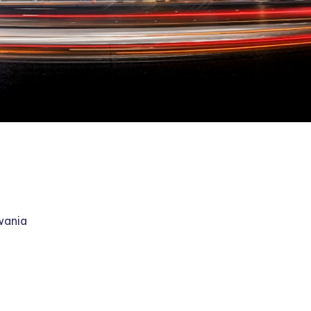
wania