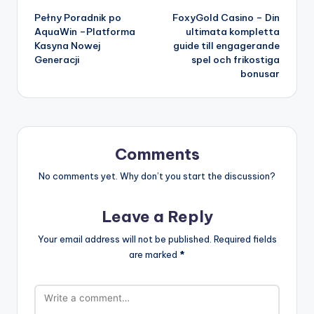
Pełny Poradnik po
FoxyGold Casino – Din
navigation
AquaWin –Platforma
ultimata kompletta
Kasyna Nowej
guide till engagerande
Generacji
spel och frikostiga
bonusar
Comments
No comments yet. Why don’t you start the discussion?
Leave a Reply
Your email address will not be published.
Required fields
are marked
*