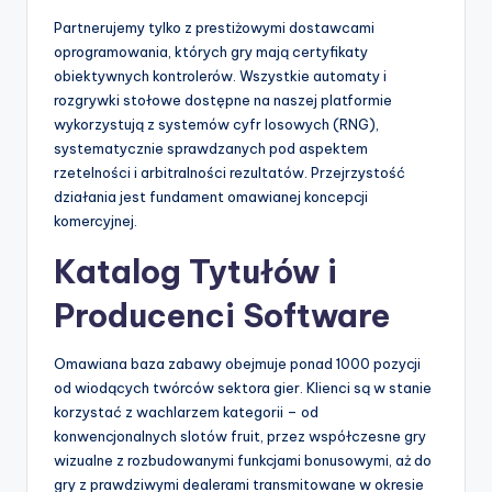
Partnerujemy tylko z prestiżowymi dostawcami
oprogramowania, których gry mają certyfikaty
obiektywnych kontrolerów. Wszystkie automaty i
rozgrywki stołowe dostępne na naszej platformie
wykorzystują z systemów cyfr losowych (RNG),
systematycznie sprawdzanych pod aspektem
rzetelności i arbitralności rezultatów. Przejrzystość
działania jest fundament omawianej koncepcji
komercyjnej.
Katalog Tytułów i
Producenci Software
Omawiana baza zabawy obejmuje ponad 1000 pozycji
od wiodących twórców sektora gier. Klienci są w stanie
korzystać z wachlarzem kategorii – od
konwencjonalnych slotów fruit, przez współczesne gry
wizualne z rozbudowanymi funkcjami bonusowymi, aż do
gry z prawdziwymi dealerami transmitowane w okresie