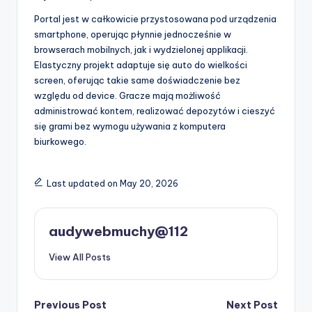
Portal jest w całkowicie przystosowana pod urządzenia
smartphone, operując płynnie jednocześnie w
browserach mobilnych, jak i wydzielonej applikacji.
Elastyczny projekt adaptuje się auto do wielkości
screen, oferując takie same doświadczenie bez
względu od device. Gracze mają możliwość
administrować kontem, realizować depozytów i cieszyć
się grami bez wymogu używania z komputera
biurkowego.
Last updated on May 20, 2026
audywebmuchy@112
View All Posts
Post
Previous Post
Next Post