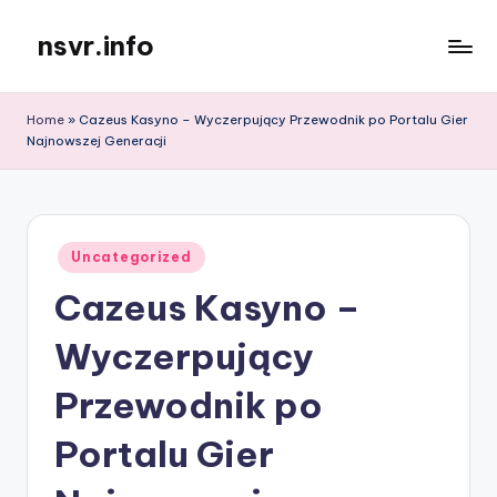
nsvr.info
Skip
to
Semua
content
Informasi
Home
»
Cazeus Kasyno – Wyczerpujący Przewodnik po Portalu Gier
Tersaji
Najnowszej Generacji
Dengan
Baik
Posted
Uncategorized
in
Cazeus Kasyno –
Wyczerpujący
Przewodnik po
Portalu Gier