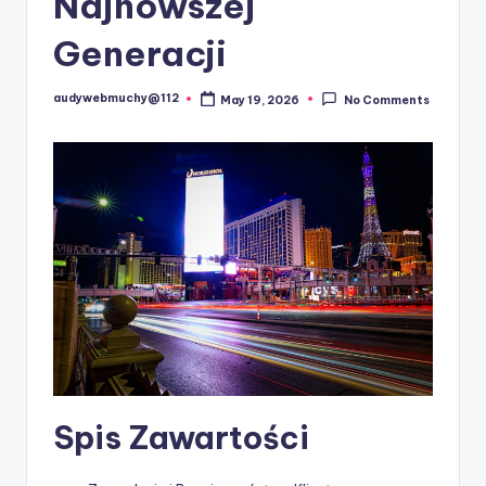
Najnowszej
Generacji
audywebmuchy@112
May 19, 2026
No Comments
Posted
by
Spis Zawartości