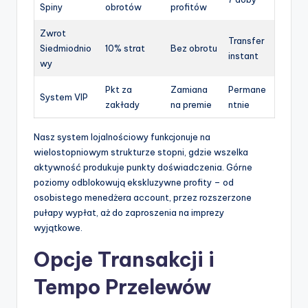
Spiny
obrotów
profitów
Zwrot
Transfer
Siedmiodnio
10% strat
Bez obrotu
instant
wy
Pkt za
Zamiana
Permane
System VIP
zakłady
na premie
ntnie
Nasz system lojalnościowy funkcjonuje na
wielostopniowym strukturze stopni, gdzie wszelka
aktywność produkuje punkty doświadczenia. Górne
poziomy odblokowują ekskluzywne profity – od
osobistego menedżera account, przez rozszerzone
pułapy wypłat, aż do zaproszenia na imprezy
wyjątkowe.
Opcje Transakcji i
Tempo Przelewów