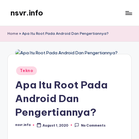
nsvr.info
Skip
to
Semua
content
Informasi
Home
»
Apa Itu Root Pada Android Dan Pengertiannya?
Tersaji
Dengan
Baik
Posted
Tekno
in
Apa Itu Root Pada
Android Dan
Pengertiannya?
nsvr.info
August 1, 2020
No Comments
Posted
by