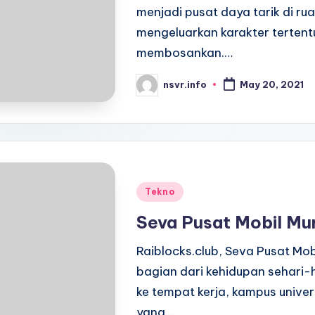
menjadi pusat daya tarik di r
mengeluarkan karakter terten
membosankan.…
nsvr.info
May 20, 2021
Posted
by
Posted
Tekno
in
Seva Pusat Mobil Mu
Raiblocks.club, Seva Pusat Mob
bagian dari kehidupan sehari-
ke tempat kerja, kampus univer
yang…