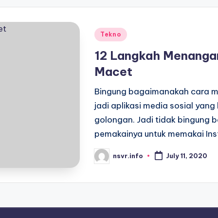
Posted
Tekno
in
12 Langkah Menangan
Macet
Bingung bagaimanakah cara me
jadi aplikasi media sosial ya
golongan. Jadi tidak bingung
pemakainya untuk memakai In
nsvr.info
July 11, 2020
Posted
by