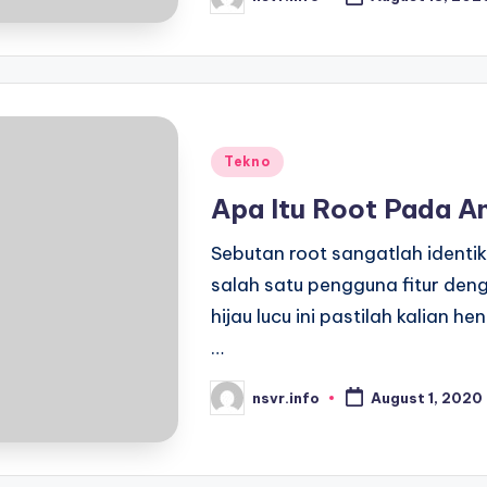
Posted
by
Posted
Tekno
in
Apa Itu Root Pada A
Sebutan root sangatlah identi
salah satu pengguna fitur de
hijau lucu ini pastilah kalian 
…
nsvr.info
August 1, 2020
Posted
by