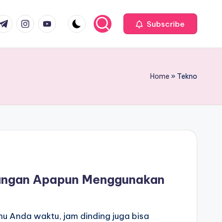
com
r.com
.me
instagram.com
youtube.com
Subscribe
Home
»
Tekno
uangan Apapun Menggunakan
hu Anda waktu, jam dinding juga bisa