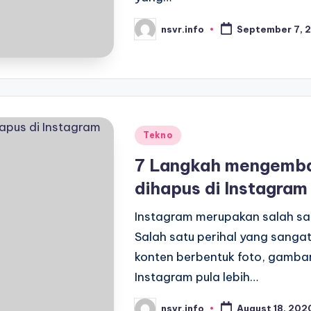
nsvr.info
September 7, 
Posted
by
Posted
Tekno
in
7 Langkah mengembal
dihapus di Instagram
Instagram merupakan salah satu
Salah satu perihal yang sanga
konten berbentuk foto, gamba
Instagram pula lebih…
nsvr.info
August 18, 202