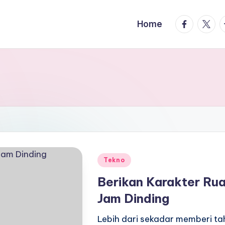
facebook.
twitte
t
Home
Posted
Tekno
in
Berikan Karakter R
Jam Dinding
Lebih dari sekadar memberi ta