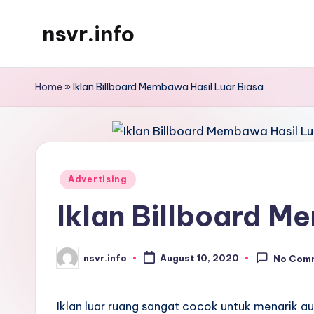
nsvr.info
Skip
to
Semua
content
Informasi
Home
»
Iklan Billboard Membawa Hasil Luar Biasa
Tersaji
Dengan
Baik
Posted
Advertising
in
Iklan Billboard M
nsvr.info
August 10, 2020
No Com
Posted
by
Iklan luar ruang sangat cocok untuk menarik au