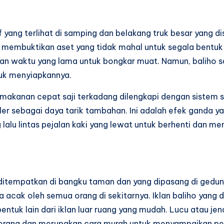
if yang terlihat di samping dan belakang truk besar yang d
r membuktikan aset yang tidak mahal untuk segala bentuk
kan waktu yang lama untuk bongkar muat. Namun, baliho s
tuk menyiapkannya.
 makanan cepat saji terkadang dilengkapi dengan sistem
uler sebagai daya tarik tambahan. Ini adalah efek ganda
u lintas pejalan kaki yang lewat untuk berhenti dan memb
ng ditempatkan di bangku taman dan yang dipasang di gedu
cak oleh semua orang di sekitarnya. Iklan baliho yang d
entuk lain dari iklan luar ruang yang mudah. Lucu atau je
orang dan merupakan cara murah untuk menyampaikan pe