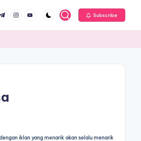
com
r.com
.me
instagram.com
youtube.com
Subscribe
sa
 dengan iklan yang menarik akan selalu menarik