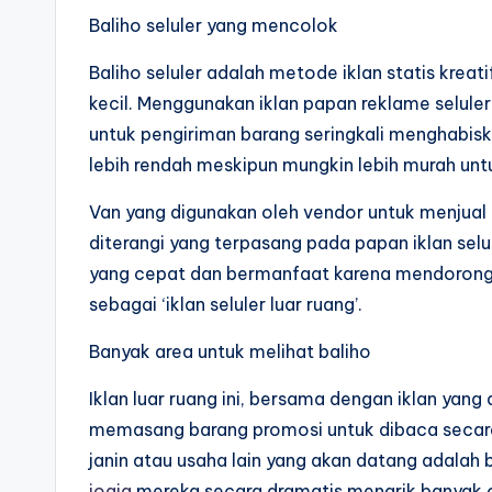
Baliho seluler yang mencolok
Baliho seluler adalah metode iklan statis kreat
kecil. Menggunakan iklan papan reklame selule
untuk pengiriman barang seringkali menghabis
lebih rendah meskipun mungkin lebih murah un
Van yang digunakan oleh vendor untuk menjual
diterangi yang terpasang pada papan iklan sel
yang cepat dan bermanfaat karena mendorong lal
sebagai ‘iklan seluler luar ruang’.
Banyak area untuk melihat baliho
Iklan luar ruang ini, bersama dengan iklan ya
memasang barang promosi untuk dibaca secara a
janin atau usaha lain yang akan datang adalah b
jogja
mereka secara dramatis menarik banyak 