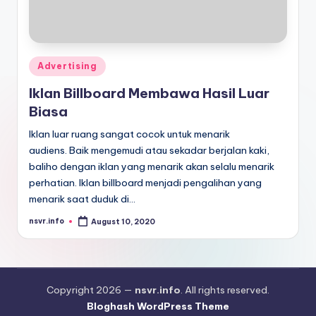
Posted
Advertising
in
Iklan Billboard Membawa Hasil Luar
Biasa
Iklan luar ruang sangat cocok untuk menarik
audiens. Baik mengemudi atau sekadar berjalan kaki,
baliho dengan iklan yang menarik akan selalu menarik
perhatian. Iklan billboard menjadi pengalihan yang
menarik saat duduk di…
nsvr.info
August 10, 2020
Posted
by
Copyright 2026 —
nsvr.info
. All rights reserved.
Bloghash WordPress Theme