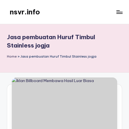
nsvr.info
Skip
to
Semua
content
Informasi
Tersaji
Jasa pembuatan Huruf Timbul
Dengan
Stainless jogja
Baik
Home
»
Jasa pembuatan Huruf Timbul Stainless jogja