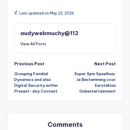
Last updated on May 22, 2026
audywebmuchy@112
View All Posts
Post
Previous Post
Next Post
Grasping Familial
Super Spin Speelhuis:
navigation
Dynamics and also
Je Bestemming voor
Digital Security within
Eersteklas
Present-day Content
Gokentertainment
Comments