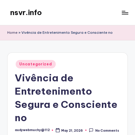
nsvr.info
Skip
to
Semua
content
Informasi
Home
»
Vivência de Entretenimento Segura e Consciente no
Tersaji
Dengan
Baik
Posted
Uncategorized
in
Vivência de
Entretenimento
Segura e Consciente
no
audywebmuchy@112
May 21, 2026
No Comments
Posted