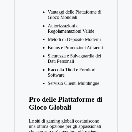
Vantaggi delle Piattaforme di
Gioco Mondiali
Autorizzazioni e
Regolamentazioni Valide
Metodi di Deposito Moderni
Bonus e Promozioni Attraenti
Sicurezza e Salvaguardia dei
Dati Personali
Raccolta Titoli e Fornitori
Software
Servizio Clienti Multilingue
Pro delle Piattaforme di
Gioco Globali
Le siti di gaming globali costituiscono
una ottima opzione per gli appassionati
che cercano un’avventura più variegata