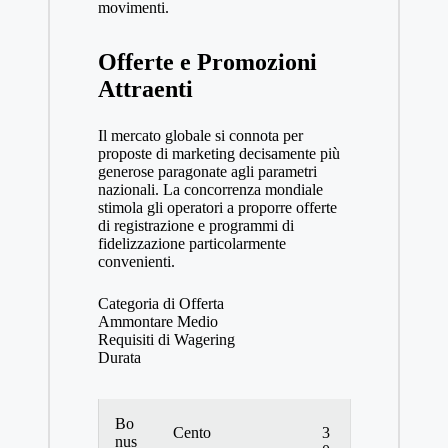
movimenti.
Offerte e Promozioni
Attraenti
Il mercato globale si connota per
proposte di marketing decisamente più
generose paragonate agli parametri
nazionali. La concorrenza mondiale
stimola gli operatori a proporre offerte
di registrazione e programmi di
fidelizzazione particolarmente
convenienti.
Categoria di Offerta
Ammontare Medio
Requisiti di Wagering
Durata
Bo
Cento
3
nus