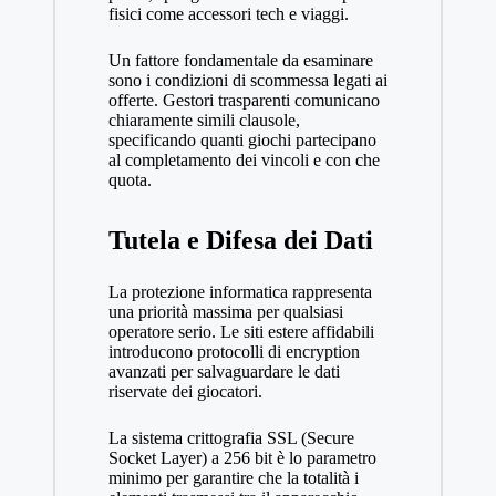
fisici come accessori tech e viaggi.
Un fattore fondamentale da esaminare
sono i condizioni di scommessa legati ai
offerte. Gestori trasparenti comunicano
chiaramente simili clausole,
specificando quanti giochi partecipano
al completamento dei vincoli e con che
quota.
Tutela e Difesa dei Dati
La protezione informatica rappresenta
una priorità massima per qualsiasi
operatore serio. Le siti estere affidabili
introducono protocolli di encryption
avanzati per salvaguardare le dati
riservate dei giocatori.
La sistema crittografia SSL (Secure
Socket Layer) a 256 bit è lo parametro
minimo per garantire che la totalità i