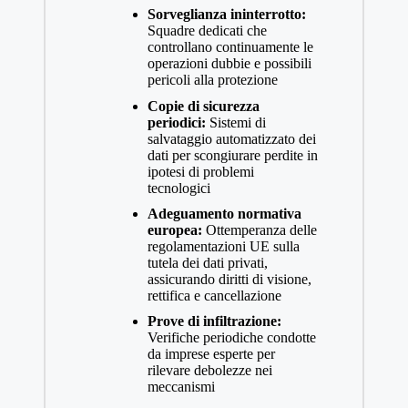
Sorveglianza ininterrotto:
Squadre dedicati che
controllano continuamente le
operazioni dubbie e possibili
pericoli alla protezione
Copie di sicurezza
periodici:
Sistemi di
salvataggio automatizzato dei
dati per scongiurare perdite in
ipotesi di problemi
tecnologici
Adeguamento normativa
europea:
Ottemperanza delle
regolamentazioni UE sulla
tutela dei dati privati,
assicurando diritti di visione,
rettifica e cancellazione
Prove di infiltrazione:
Verifiche periodiche condotte
da imprese esperte per
rilevare debolezze nei
meccanismi