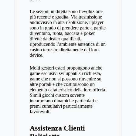
Le sezioni in diretta sono l’evoluzione
più recente e gradita. Via trasmissione
audiovisivo in alta risoluzione, i player
sono in grado di prendere parte a partite
di ventuno, ruota, baccara e poker
dirette da dealer qualificati,
riproducendo l’ambiente autentica di un
casino terrestre direttamente dal loro
device.
Molti gestori esteri propongono anche
game esclusivi sviluppati su richiesta,
game che non si possono rinvenire su
altre portali e che costituiscono un
elemento caratteristico della loro offerta.
Simili giochi custom sovente
incorporano dinamiche particolari e
premi cumulativi particolarmente
favorevoli.
Assistenza Clienti