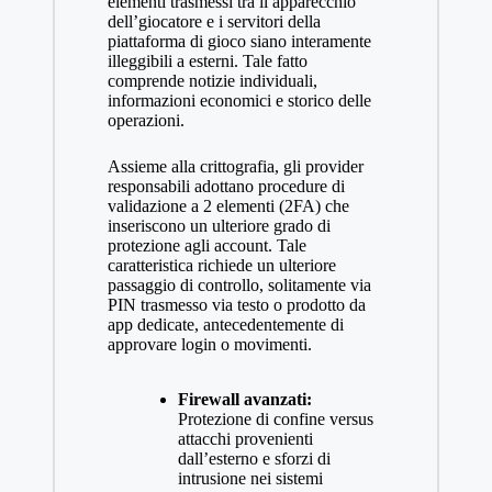
elementi trasmessi tra il apparecchio
dell’giocatore e i servitori della
piattaforma di gioco siano interamente
illeggibili a esterni. Tale fatto
comprende notizie individuali,
informazioni economici e storico delle
operazioni.
Assieme alla crittografia, gli provider
responsabili adottano procedure di
validazione a 2 elementi (2FA) che
inseriscono un ulteriore grado di
protezione agli account. Tale
caratteristica richiede un ulteriore
passaggio di controllo, solitamente via
PIN trasmesso via testo o prodotto da
app dedicate, antecedentemente di
approvare login o movimenti.
Firewall avanzati:
Protezione di confine versus
attacchi provenienti
dall’esterno e sforzi di
intrusione nei sistemi