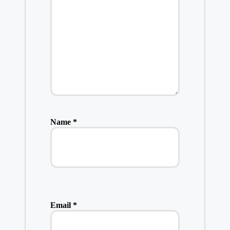
Name
*
Email
*