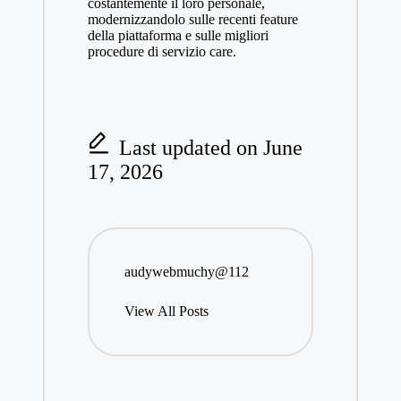
costantemente il loro personale,
modernizzandolo sulle recenti feature
della piattaforma e sulle migliori
procedure di servizio care.
Last updated on June
17, 2026
audywebmuchy@112
View All Posts