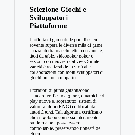
Selezione Giochi e
Sviluppatori
Piattaforme
L’offerta di gioco delle portali estere
sovente supera le diverse mila di game,
spaziando tra macchinette meccaniche,
titoli da table, videopoker poker e
sezioni con mazzieri dal vivo. Simile
varietà è realizzabile in virtù alle
collaborazioni con molti sviluppatori di
giochi noti nel comparto.
I fornitori di punta garantiscono
standard grafica maggiore, dinamiche di
play nuove e, soprattutto, sistemi di
valori random (RNG) certificati da
autorità terzi. Tali algoritmi certificano
che singolo outcome sia interamente
random e non possa essere
controllabile, preservando l’onestà del
gioco.