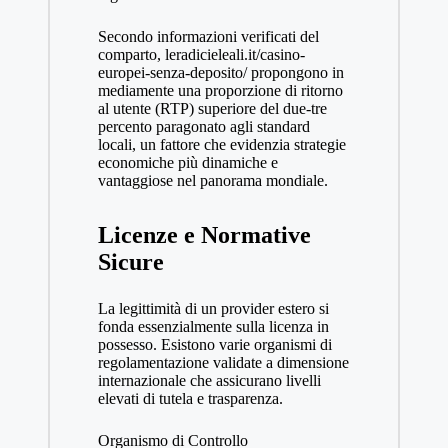
Secondo informazioni verificati del
comparto,
leradicieleali.it/casino-
europei-senza-deposito/
propongono in
mediamente una proporzione di ritorno
al utente (RTP) superiore del due-tre
percento paragonato agli standard
locali, un fattore che evidenzia strategie
economiche più dinamiche e
vantaggiose nel panorama mondiale.
Licenze e Normative
Sicure
La legittimità di un provider estero si
fonda essenzialmente sulla licenza in
possesso. Esistono varie organismi di
regolamentazione validate a dimensione
internazionale che assicurano livelli
elevati di tutela e trasparenza.
Organismo di Controllo