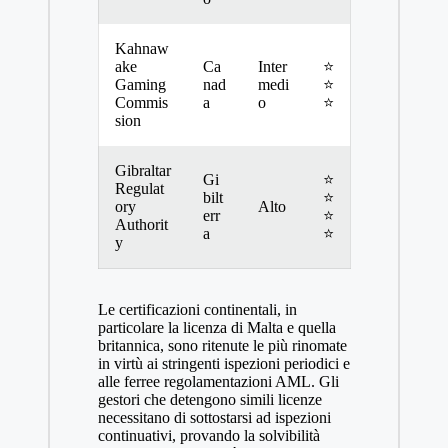
Kahnaw
ake
Ca
Inter
⭐
Gaming
nad
medi
⭐
Commis
a
o
⭐
sion
Gibraltar
Gi
⭐
Regulat
bilt
⭐
ory
Alto
err
⭐
Authorit
a
⭐
y
Le certificazioni continentali, in
particolare la licenza di Malta e quella
britannica, sono ritenute le più rinomate
in virtù ai stringenti ispezioni periodici e
alle ferree regolamentazioni AML. Gli
gestori che detengono simili licenze
necessitano di sottostarsi ad ispezioni
continuativi, provando la solvibilità