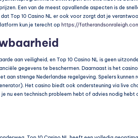
rijzen. Een van de meest opvallende aspecten is de snell
 dat Top 10 Casino NL er ook voor zorgt dat je verantwoo
platform kun je terecht op
https://fatherandsonraleigh.co
uwbaarheid
rde aan veiligheid, en Top 10 Casino NL is geen uitzonde
anciële gegevens te beschermen. Daarnaast is het casino 
et aan strenge Nederlandse regelgeving. Spelers kunnen re
erator). Het casino biedt ook ondersteuning via live ch
je nu een technisch probleem hebt of advies nodig hebt 
onderweg. Top 10 Casino NL heeft een volledig geoptimal