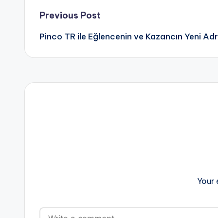
Post
Previous Post
Pinco TR ile Eğlencenin ve Kazancın Yeni Adr
navigation
Your 