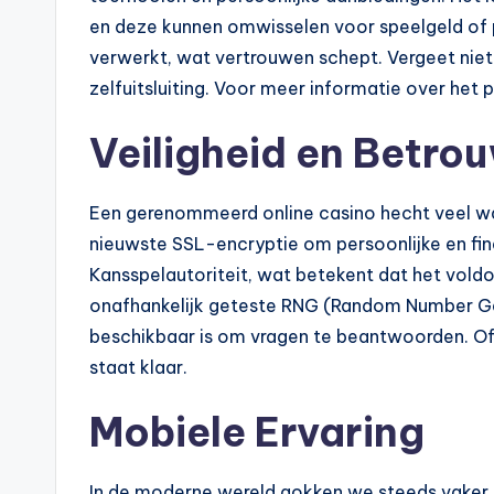
en deze kunnen omwisselen voor speelgeld of p
verwerkt, wat vertrouwen schept. Vergeet niet
zelfuitsluiting. Voor meer informatie over het 
Veiligheid en Betro
Een gerenommeerd online casino hecht veel waa
nieuwste SSL-encryptie om persoonlijke en fin
Kansspelautoriteit, wat betekent dat het voldo
onafhankelijk geteste RNG (Random Number Gen
beschikbaar is om vragen te beantwoorden. Of 
staat klaar.
Mobiele Ervaring
In de moderne wereld gokken we steeds vaker 