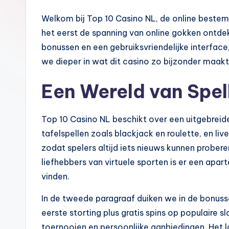
Welkom bij Top 10 Casino NL, de online bestem
het eerst de spanning van online gokken ontdek
bonussen en een gebruiksvriendelijke interface,
we dieper in wat dit casino zo bijzonder maakt
Een Wereld van Spel
Top 10 Casino NL beschikt over een uitgebreid
tafelspellen zoals blackjack en roulette, en l
zodat spelers altijd iets nieuws kunnen prober
liefhebbers van virtuele sporten is er een apa
vinden.
In de tweede paragraaf duiken we in de bonuss
eerste storting plus gratis spins op populair
toernooien en persoonlijke aanbiedingen. Het 