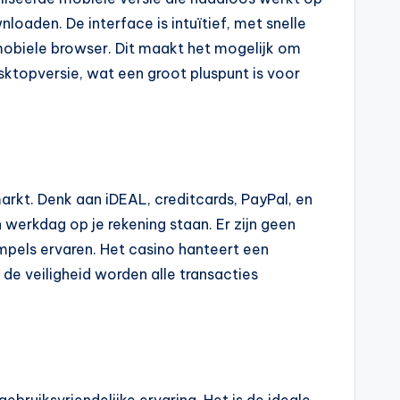
oaden. De interface is intuïtief, met snelle
e mobiele browser. Dit maakt het mogelijk om
esktopversie, wat een groot pluspunt is voor
rkt. Denk aan iDEAL, creditcards, PayPal, en
 werkdag op je rekening staan. Er zijn geen
pels ervaren. Het casino hanteert een
de veiligheid worden alle transacties