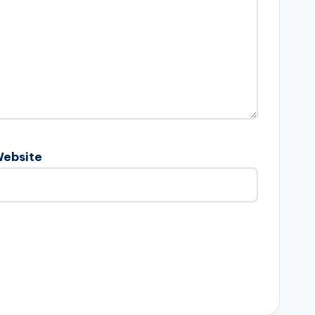
ebsite