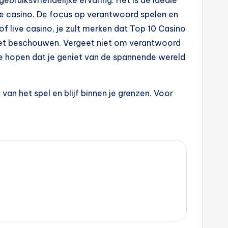
ruiksvriendelijke ervaring. Het is de ideale
ne casino. De focus op verantwoord spelen en
of live casino, je zult merken dat Top 10 Casino
riet beschouwen. Vergeet niet om verantwoord
 we hopen dat je geniet van de spannende wereld
van het spel en blijf binnen je grenzen. Voor