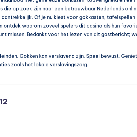
laanbod met genereuze bonussen, topveiligheid en een geb
s die op zoek zijn naar een betrouwbaar Nederlands onli
aantrekkelijk. Of je nu kiest voor gokkasten, tafelspellen 
en ontdek waarom zoveel spelers dit casino als hun favo
kunt missen. Bedankt voor het lezen van dit gastbericht;
leinden. Gokken kan verslavend zijn. Speel bewust. Geniet 
ties zoals het lokale verslavingszorg.
12