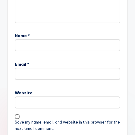
Name
*
Email
*
Website
Save my name, email, and website in this browser for the
next time I comment.