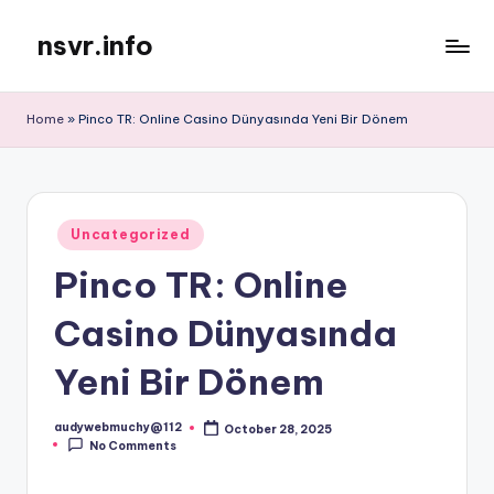
nsvr.info
Skip
to
Semua
content
Informasi
Home
»
Pinco TR: Online Casino Dünyasında Yeni Bir Dönem
Tersaji
Dengan
Baik
Posted
Uncategorized
in
Pinco TR: Online
Casino Dünyasında
Yeni Bir Dönem
audywebmuchy@112
October 28, 2025
Posted
No Comments
by