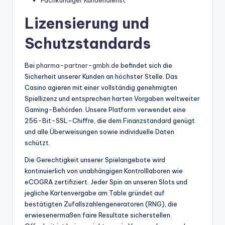
Lizensierung und
Schutzstandards
Bei
pharma-partner-gmbh.de
befindet sich die
Sicherheit unserer Kunden an höchster Stelle. Das
Casino agieren mit einer vollständig genehmigten
Spiellizenz und entsprechen harten Vorgaben weltweiter
Gaming-Behörden. Unsere Platform verwendet eine
256-Bit-SSL-Chiffre, die dem Finanzstandard genügt
und alle Überweisungen sowie individuelle Daten
schützt.
Die Gerechtigkeit unserer Spielangebote wird
kontinuierlich von unabhängigen Kontrolllaboren wie
eCOGRA zertifiziert. Jeder Spin an unseren Slots und
jegliche Kartenvergabe am Table gründet auf
bestätigten Zufallszahlengeneratoren (RNG), die
erwiesenermaßen faire Resultate sicherstellen.