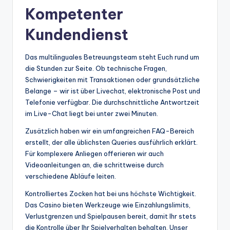
Kompetenter
Kundendienst
Das multilinguales Betreuungsteam steht Euch rund um
die Stunden zur Seite. Ob technische Fragen,
Schwierigkeiten mit Transaktionen oder grundsätzliche
Belange – wir ist über Livechat, elektronische Post und
Telefonie verfügbar. Die durchschnittliche Antwortzeit
im Live-Chat liegt bei unter zwei Minuten.
Zusätzlich haben wir ein umfangreichen FAQ-Bereich
erstellt, der alle üblichsten Queries ausführlich erklärt.
Für komplexere Anliegen offerieren wir auch
Videoanleitungen an, die schrittweise durch
verschiedene Abläufe leiten.
Kontrolliertes Zocken hat bei uns höchste Wichtigkeit.
Das Casino bieten Werkzeuge wie Einzahlungslimits,
Verlustgrenzen und Spielpausen bereit, damit Ihr stets
die Kontrolle über Ihr Spielverhalten behalten. Unser