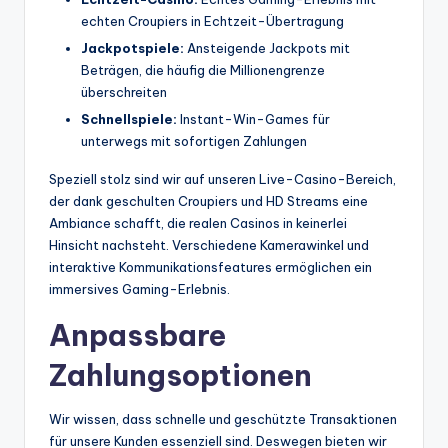
echten Croupiers in Echtzeit-Übertragung
Jackpotspiele:
Ansteigende Jackpots mit
Beträgen, die häufig die Millionengrenze
überschreiten
Schnellspiele:
Instant-Win-Games für
unterwegs mit sofortigen Zahlungen
Speziell stolz sind wir auf unseren Live-Casino-Bereich,
der dank geschulten Croupiers und HD Streams eine
Ambiance schafft, die realen Casinos in keinerlei
Hinsicht nachsteht. Verschiedene Kamerawinkel und
interaktive Kommunikationsfeatures ermöglichen ein
immersives Gaming-Erlebnis.
Anpassbare
Zahlungsoptionen
Wir wissen, dass schnelle und geschützte Transaktionen
für unsere Kunden essenziell sind. Deswegen bieten wir