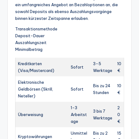
ein umfangreiches Angebot an Bezahloptionen an, die
sowohl Deposits als ebenso Auszahlungsvorgänge
binnen kürzester Zeitspanne erlauben.
Transaktionsmethode
Deposit-Dauer
Auszahlungszeit
Minimalbetrag
Kreditkarten
3-5
10
Sofort
(Visa/Mastercard)
Werktage
€
Elektronische
Bis zu 24
10
Geldbörsen (Skrill,
Sofort
Stunden
€
Neteller)
1-3
2
3 bis 7
Überweisung
Arbeitst
0
Werktage
age
€
Unmittel
Bis zu 2
15
Kryptowährungen