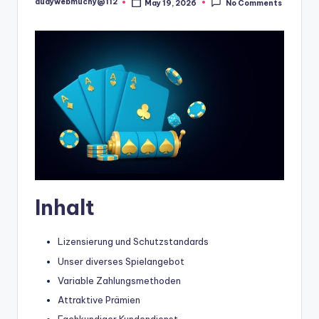
audywebmuchy@112
May 19, 2026
No Comments
Posted
by
Inhalt
Lizensierung und Schutzstandards
Unser diverses Spielangebot
Variable Zahlungsmethoden
Attraktive Prämien
Fachkundiger Kundendienst