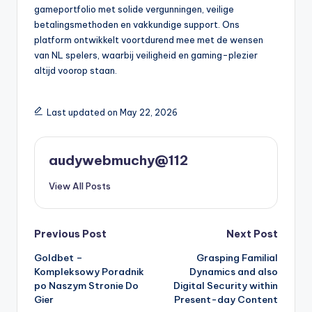
gameportfolio met solide vergunningen, veilige
betalingsmethoden en vakkundige support. Ons
platform ontwikkelt voortdurend mee met de wensen
van NL spelers, waarbij veiligheid en gaming-plezier
altijd voorop staan.
Last updated on May 22, 2026
audywebmuchy@112
View All Posts
Post
Previous Post
Next Post
Goldbet –
Grasping Familial
navigation
Kompleksowy Poradnik
Dynamics and also
po Naszym Stronie Do
Digital Security within
Gier
Present-day Content