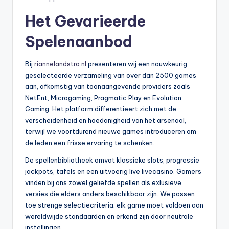
Het Gevarieerde
Spelenaanbod
Bij
riannelandstra.nl
presenteren wij een nauwkeurig
geselecteerde verzameling van over dan 2500 games
aan, afkomstig van toonaangevende providers zoals
NetEnt, Microgaming, Pragmatic Play en Evolution
Gaming. Het platform differentieert zich met de
verscheidenheid en hoedanigheid van het arsenaal,
terwijl we voortdurend nieuwe games introduceren om
de leden een frisse ervaring te schenken.
De spellenbibliotheek omvat klassieke slots, progressie
jackpots, tafels en een uitvoerig live livecasino. Gamers
vinden bij ons zowel geliefde spellen als exlusieve
versies die elders anders beschikbaar zijn. We passen
toe strenge selectiecriteria: elk game moet voldoen aan
wereldwijde standaarden en erkend zijn door neutrale
instellingen.