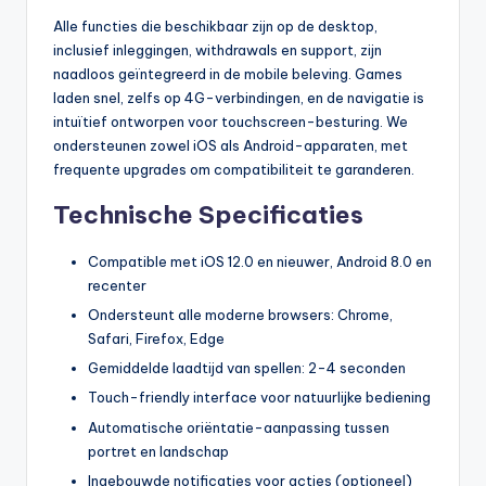
Alle functies die beschikbaar zijn op de desktop,
inclusief inleggingen, withdrawals en support, zijn
naadloos geïntegreerd in de mobile beleving. Games
laden snel, zelfs op 4G-verbindingen, en de navigatie is
intuïtief ontworpen voor touchscreen-besturing. We
ondersteunen zowel iOS als Android-apparaten, met
frequente upgrades om compatibiliteit te garanderen.
Technische Specificaties
Compatible met iOS 12.0 en nieuwer, Android 8.0 en
recenter
Ondersteunt alle moderne browsers: Chrome,
Safari, Firefox, Edge
Gemiddelde laadtijd van spellen: 2-4 seconden
Touch-friendly interface voor natuurlijke bediening
Automatische oriëntatie-aanpassing tussen
portret en landschap
Ingebouwde notificaties voor acties (optioneel)