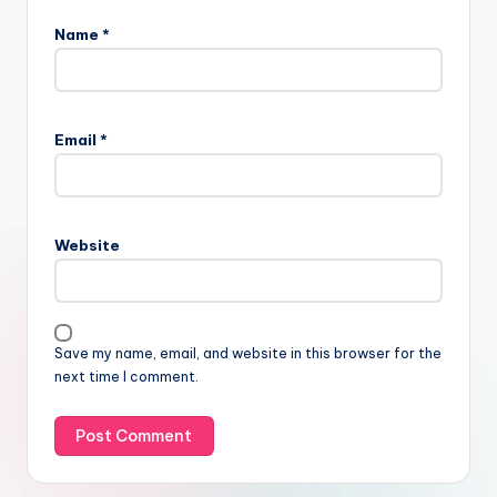
Name
*
Email
*
Website
Save my name, email, and website in this browser for the
next time I comment.