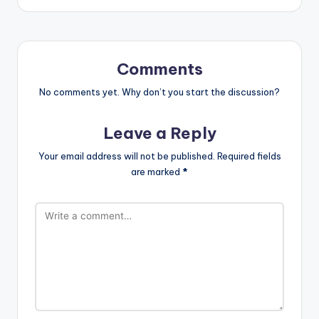
Comments
No comments yet. Why don’t you start the discussion?
Leave a Reply
Your email address will not be published.
Required fields
are marked
*