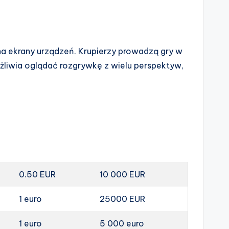
na ekrany urządzeń. Krupierzy prowadzą gry w
żliwia oglądać rozgrywkę z wielu perspektyw,
0.50 EUR
10 000 EUR
1 euro
25000 EUR
1 euro
5 000 euro