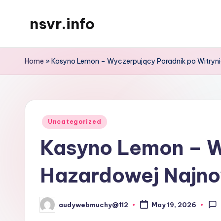
nsvr.info
Skip
to
Semua
content
Informasi
Home
»
Kasyno Lemon – Wyczerpujący Poradnik po Witryni
Tersaji
Dengan
Baik
Posted
Uncategorized
in
Kasyno Lemon – W
Hazardowej Najno
audywebmuchy@112
May 19, 2026
Posted
by