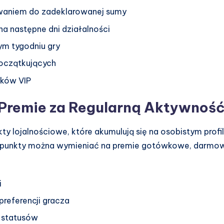
waniem do zadeklarowanej sumy
a następne dni działalności
ym tygodniu gry
początkujących
ików VIP
 Premie za Regularną Aktywnoś
ty lojalnościowe, które akumulują się na osobistym prof
ne punkty można wymieniać na premie gotówkowe, darmow
i
referencji gracza
 statusów