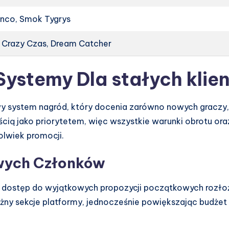
nco, Smok Tygrys
 Crazy Czas, Dream Catcher
ystemy Dla stałych klie
system nagród, który docenia zarówno nowych graczy, j
ią jako priorytetem, więc wszystkie warunki obrotu ora
olwiek promocji.
owych Członków
ra dostęp do wyjątkowych propozycji początkowych roz
óżny sekcje platformy, jednocześnie powiększając budże