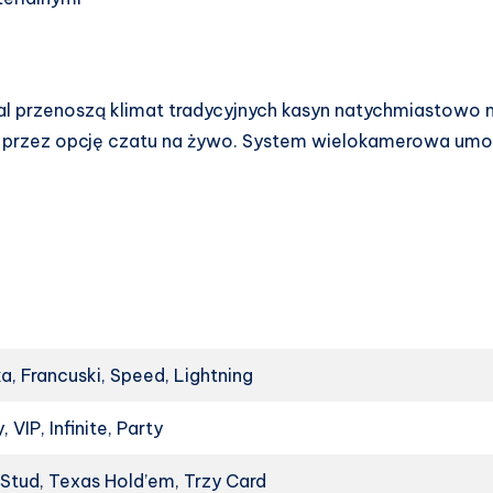
sal przenoszą klimat tradycyjnych kasyn natychmiastowo 
ję przez opcję czatu na żywo. System wielokamerowa umo
a, Francuski, Speed, Lightning
 VIP, Infinite, Party
 Stud, Texas Hold’em, Trzy Card