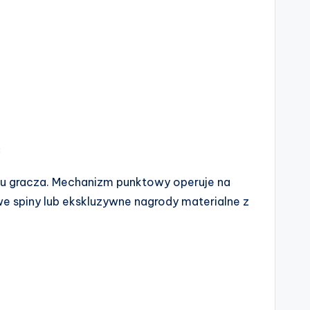
ć
ilu gracza. Mechanizm punktowy operuje na
e spiny lub ekskluzywne nagrody materialne z