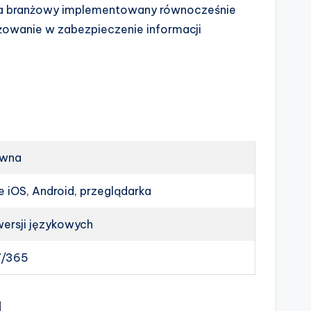
rma branżowy implementowany równocześnie
żowanie w zabezpieczenie informacji
ywna
e iOS, Android, przeglądarka
wersji językowych
7/365
u