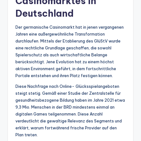
Casinomarktes in
Deutschland
Der germanische Casinomarkt hat in jenen vergangenen
Jahren eine außergewöhnliche Transformation
durchlaufen. Mittels der Etablierung des GlüStV wurde
eine rechtliche Grundlage geschaffen, die sowohl
Spielerschutz als auch wirtschaftliche Belange
berücksichtigt. Jene Evolution hat zu einem höchst
aktiven Environment geführt, in dem fortschrittliche
Portale entstehen und ihren Platz festigen können.
Diese Nachfrage nach Online- Glücksspielangeboten
steigt stetig. Gemäß einer Studie der Zentralstelle für
gesundheitsbezogene Bildung haben im Jahre 2021 etwa
9,3 Mio. Menschen in der BRD mindestens einmal an
digitalen Games teilgenommen. Diese Anzahl
verdeutlicht die gewaltige Relevanz des Segments und
erklärt, warum fortwährend frische Provider auf den
Plan treten.