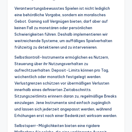
Verantwortungsbewusstes Spielen ist nicht lediglich
eine behördliche Vorgabe, sondern ein moralisches
Gebot. Gaming soll Vergnügen bieten, darf aber auf
keinen Fall zu monetären oder persönlichen
Schwierigkeiten führen. Deshalb implementieren wir
weitreichende Systeme, um auffälliges Spielverhalten
frühzeitig zu detektieren und zu intervenieren.
Selbstkontroll-Instrumente ermöglichen es Nutzern,
Steuerung über ihr Nutzungsverhalten zu
aufrechtzuerhalten. Deposit-Limits können pro Tag,
wöchentlich oder monatlich festgelegt werden.
Verlustgrenzen schützen vor übermäßigen Verlusten
innerhalb eines definierten Zeitabschnitts.
Sitzungszeitlimits erinnern daran zu, regelmäßige Breaks
einzulegen. Jene Instrumente sind einfach zugänglich
und lassen sich jederzeit angepasst werden, während
Erhöhungen erst nach einer Bedenkzeit wirksam werden.
Selbstsperr-Möglichkeiten bieten eine rigidere