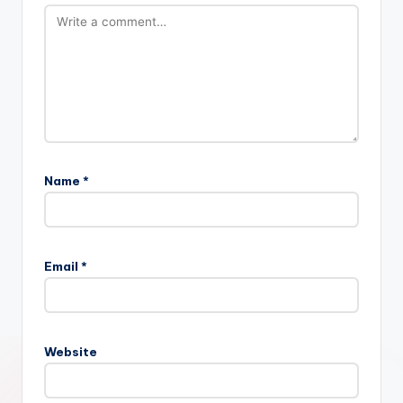
Name
*
Email
*
Website