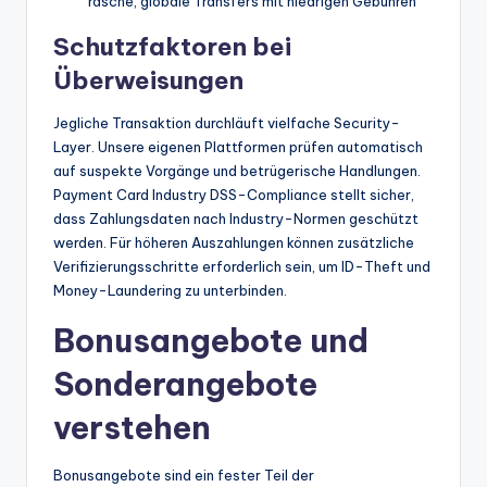
rasche, globale Transfers mit niedrigen Gebühren
Schutzfaktoren bei
Überweisungen
Jegliche Transaktion durchläuft vielfache Security-
Layer. Unsere eigenen Plattformen prüfen automatisch
auf suspekte Vorgänge und betrügerische Handlungen.
Payment Card Industry DSS-Compliance stellt sicher,
dass Zahlungsdaten nach Industry-Normen geschützt
werden. Für höheren Auszahlungen können zusätzliche
Verifizierungsschritte erforderlich sein, um ID-Theft und
Money-Laundering zu unterbinden.
Bonusangebote und
Sonderangebote
verstehen
Bonusangebote sind ein fester Teil der