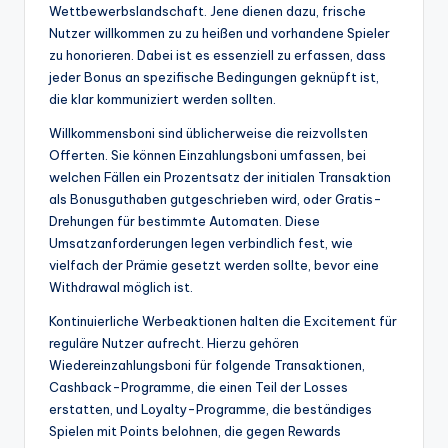
Wettbewerbslandschaft. Jene dienen dazu, frische
Nutzer willkommen zu zu heißen und vorhandene Spieler
zu honorieren. Dabei ist es essenziell zu erfassen, dass
jeder Bonus an spezifische Bedingungen geknüpft ist,
die klar kommuniziert werden sollten.
Willkommensboni sind üblicherweise die reizvollsten
Offerten. Sie können Einzahlungsboni umfassen, bei
welchen Fällen ein Prozentsatz der initialen Transaktion
als Bonusguthaben gutgeschrieben wird, oder Gratis-
Drehungen für bestimmte Automaten. Diese
Umsatzanforderungen legen verbindlich fest, wie
vielfach der Prämie gesetzt werden sollte, bevor eine
Withdrawal möglich ist.
Kontinuierliche Werbeaktionen halten die Excitement für
reguläre Nutzer aufrecht. Hierzu gehören
Wiedereinzahlungsboni für folgende Transaktionen,
Cashback-Programme, die einen Teil der Losses
erstatten, und Loyalty-Programme, die beständiges
Spielen mit Points belohnen, die gegen Rewards