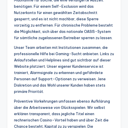
Maßnahme für solche, die eine verlängerte Auszeit
benötigen. Für einem Self-Exclusion wird das
Nutzerkonto für einen gewählten Zeitabschnitt
gesperrt, und es ist nicht machbar, diese Sperre
vorzeitig zu entfernen. Für chronische Probleme besteht
die Möglichkeit, sich über das nationale OASIS-System
für sämtliche zugelassenen Betreiber sperren zu lassen.
Unser Team arbeiten mit Institutionen zusammen, die
professionelle Hilfe bei Gaming-Sucht anbieten. Links zu
Anlaufstellen und Helplines sind gut sichtbar auf dieser
Website platziert. Unser eigener Kundenservice ist
trainiert, Alarmsignale zu erkennen und gefährdete
Personen auf Support-Optionen zu verweisen. Jene
Diskretion und das Wohl unserer Kunden haben stets
primäre Priorität.
Präventive Vorkehrungen umfassen ebenso Aufklärung
über die Arbeitsweise von Glücksspielen. Wir selbst
erklären transparent, dass jegliche Titel einen
rechnerischen Casino-Vorteil haben und über Zeit die
Chance besteht, Kapital zu zu verspielen. Die