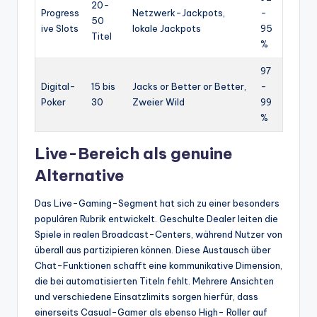
20-
Progress
Netzwerk-Jackpots,
-
50
ive Slots
lokale Jackpots
95
Titel
%
97
Digital-
15 bis
Jacks or Better or Better,
-
Poker
30
Zweier Wild
99
%
Live-Bereich als genuine
Alternative
Das Live-Gaming-Segment hat sich zu einer besonders
populären Rubrik entwickelt. Geschulte Dealer leiten die
Spiele in realen Broadcast-Centers, während Nutzer von
überall aus partizipieren können. Diese Austausch über
Chat-Funktionen schafft eine kommunikative Dimension,
die bei automatisierten Titeln fehlt. Mehrere Ansichten
und verschiedene Einsatzlimits sorgen hierfür, dass
einerseits Casual-Gamer als ebenso High- Roller auf