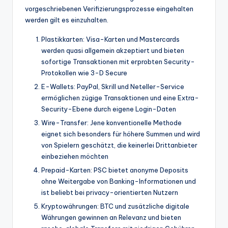
vorgeschriebenen Verifizierungsprozesse eingehalten
werden gilt es einzuhalten.
Plastikkarten: Visa-Karten und Mastercards
werden quasi allgemein akzeptiert und bieten
sofortige Transaktionen mit erprobten Security-
Protokollen wie 3-D Secure
E-Wallets: PayPal, Skrill und Neteller-Service
ermöglichen zügige Transaktionen und eine Extra-
Security-Ebene durch eigene Login-Daten
Wire-Transfer: Jene konventionelle Methode
eignet sich besonders für höhere Summen und wird
von Spielern geschätzt, die keinerlei Drittanbieter
einbeziehen möchten
Prepaid-Karten: PSC bietet anonyme Deposits
ohne Weitergabe von Banking-Informationen und
ist beliebt bei privacy-orientierten Nutzern
Kryptowährungen: BTC und zusätzliche digitale
Währungen gewinnen an Relevanz und bieten