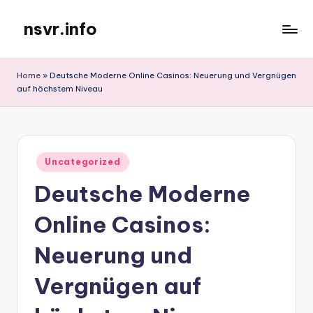
nsvr.info
Skip
to
Semua
content
Informasi
Home
»
Deutsche Moderne Online Casinos: Neuerung und Vergnügen
Tersaji
auf höchstem Niveau
Dengan
Baik
Posted
Uncategorized
in
Deutsche Moderne
Online Casinos:
Neuerung und
Vergnügen auf