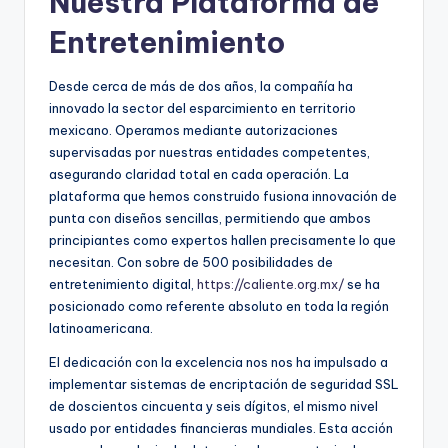
Nuestra Plataforma de
Entretenimiento
Desde cerca de más de dos años, la compañía ha
innovado la sector del esparcimiento en territorio
mexicano. Operamos mediante autorizaciones
supervisadas por nuestras entidades competentes,
asegurando claridad total en cada operación. La
plataforma que hemos construido fusiona innovación de
punta con diseños sencillas, permitiendo que ambos
principiantes como expertos hallen precisamente lo que
necesitan. Con sobre de 500 posibilidades de
entretenimiento digital,
https://caliente.org.mx/
se ha
posicionado como referente absoluto en toda la región
latinoamericana.
El dedicación con la excelencia nos nos ha impulsado a
implementar sistemas de encriptación de seguridad SSL
de doscientos cincuenta y seis dígitos, el mismo nivel
usado por entidades financieras mundiales. Esta acción