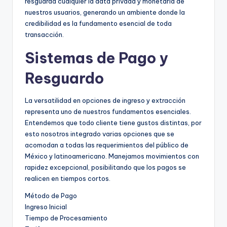
resguarda cualquier la data privada y monetaria de
nuestros usuarios, generando un ambiente donde la
credibilidad es la fundamento esencial de toda
transacción.
Sistemas de Pago y
Resguardo
La versatilidad en opciones de ingreso y extracción
representa uno de nuestros fundamentos esenciales.
Entendemos que todo cliente tiene gustos distintas, por
esto nosotros integrado varias opciones que se
acomodan a todas las requerimientos del público de
México y latinoamericano. Manejamos movimientos con
rapidez excepcional, posibilitando que los pagos se
realicen en tiempos cortos.
Método de Pago
Ingreso Inicial
Tiempo de Procesamiento