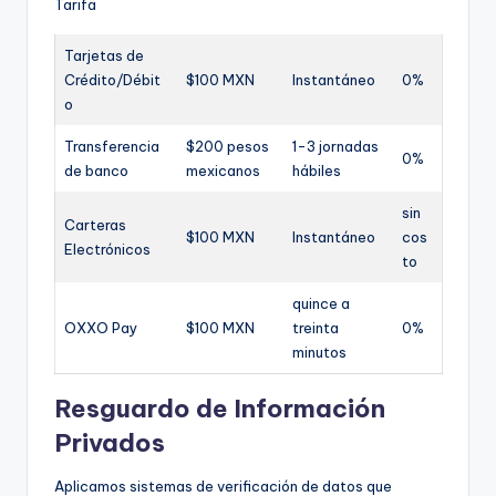
Tarifa
Tarjetas de
Crédito/Débit
$100 MXN
Instantáneo
0%
o
Transferencia
$200 pesos
1-3 jornadas
0%
de banco
mexicanos
hábiles
sin
Carteras
$100 MXN
Instantáneo
cos
Electrónicos
to
quince a
OXXO Pay
$100 MXN
treinta
0%
minutos
Resguardo de Información
Privados
Aplicamos sistemas de verificación de datos que