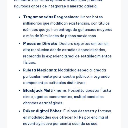
rigurosas antes de integrarse a nuestra galería.
Tragamonedas Progresivas:
Juntan botes
millonarios que modifican existencias, con títulos
icónicos que ya han entregado ganancias mayores
a más de 10 millones de pesos mexicanos.
Mesas en Directo:
Dealers expertos emiten en
alta resolución desde estudios especializados,
recreando la experiencia real de establecimientos
físicos.
Ruleta Mexicana:
Modalidad especial creada
particularmente para nuestro público, integrando
componentes culturales distintivos.
Blackjack Multi-mano:
Posibilita apostar hasta
cinco jugadas concurrentes, multiplicando las
chances estratégicas.
Póker digital Póker:
Fusiona destreza y fortuna
en modalidades que ofrecen RTPs por encima al
noventa y nueve por ciento cuando se usa