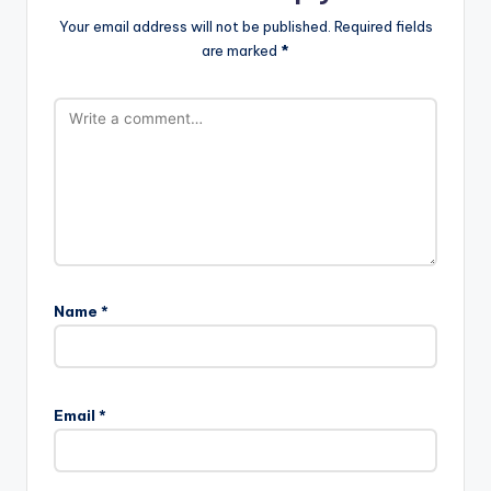
Your email address will not be published.
Required fields
are marked
*
Name
*
Email
*