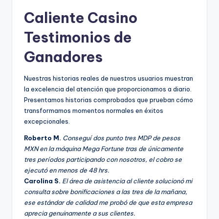
Caliente Casino
Testimonios de
Ganadores
Nuestras historias reales de nuestros usuarios muestran
la excelencia del atención que proporcionamos a diario.
Presentamos historias comprobados que prueban cómo
transformamos momentos normales en éxitos
excepcionales.
Roberto M.
Conseguí dos punto tres MDP de pesos
MXN en la máquina Mega Fortune tras de únicamente
tres períodos participando con nosotros, el cobro se
ejecutó en menos de 48 hrs.
Carolina S.
El área de asistencia al cliente solucionó mi
consulta sobre bonificaciones a las tres de la mañana,
ese estándar de calidad me probó de que esta empresa
aprecia genuinamente a sus clientes.