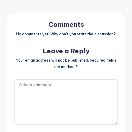
Comments
No comments yet. Why don’t you start the discussion?
Leave a Reply
Your email address will not be published.
Required fields
are marked
*