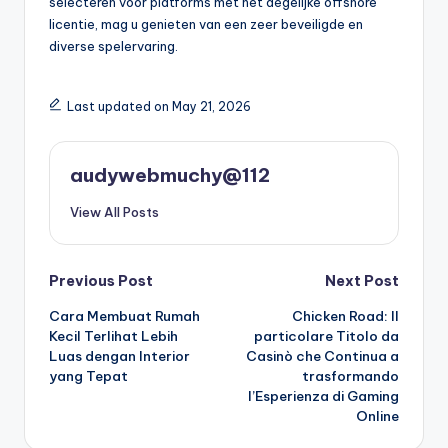
selecteren voor platforms met het degelijke offshore
licentie, mag u genieten van een zeer beveiligde en
diverse spelervaring.
Last updated on May 21, 2026
audywebmuchy@112
View All Posts
Post
Previous Post
Next Post
Cara Membuat Rumah
Chicken Road: Il
navigation
Kecil Terlihat Lebih
particolare Titolo da
Luas dengan Interior
Casinò che Continua a
yang Tepat
trasformando
l’Esperienza di Gaming
Online