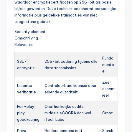
waardoor encryptiecertificaten op 256-bit als basis
blijken geworden. Deze techniek beschermt persoonlijke
informatie plus geldelijke transacties van niet-
toegestane gebruik.
Security element
Omschrijving
Relevantie
Funda
SSL-
256-bit codering tijdens alle
mente
encryptie
datatransmissies
el
Zeer
Licentie
Controleerbare licensie door
essent
verificatie
erkende autoriteit
ieel
Fair-play
Onafhankelijke audits
play
middels eCOGRA dan wel
Groot
goedkeuring
iTech Labs
Privé
Heldere omgang met
Signifi