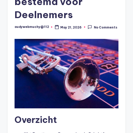
bestemd voor
Deelnemers
audywebmuchy@112
May 21, 2026
No Comments
Posted
by
Overzicht