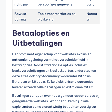
richtlijnen
persoonlijke gegevens
cant
Bewust
Tools voor restricties en
Norma
gaming
blokkering
al
Betaalopties en
Uitbetalingen
Het prominent eigenschap voor websites exclusief
nationale regulering vormt het verscheidenheid in
betaalopties. Naast traditionele opties inclusief
bankoverschrijvingen en kredietkaarten, ondersteunen
deze sites ook cryptocurrency waaronder Bitcoins,
Ethereum en Litecoin. Zulke elektronische currencies
leveren razendsnelle betalingen en extra anonimiteit.
Betalingen verlopen over het algemeen rapper versus bij
gereguleerde websites. Waar gebruikers bij lokale
exploitanten soms vierentwintig tot achtenveertig uur
behoren te wachten tot verificatie, verwerken