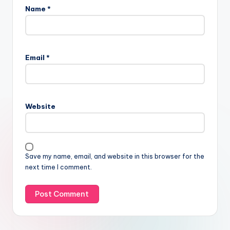
Name
*
Email
*
Website
Save my name, email, and website in this browser for the
next time I comment.