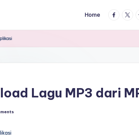
facebook.
twitte
t
Home
likasi
oad Lagu MP3 dari MP
mments
ikasi