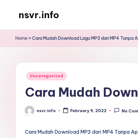
nsvr.info
Skip
to
Semua
content
Informasi
Home
»
Cara Mudah Download Lagu MP3 dari MP4 Tanpa Ap
Tersaji
Dengan
Baik
Posted
Uncategorized
in
Cara Mudah Downl
nsvr.info
February 9, 2022
No Co
Posted
by
Cara Mudah Download MP3 dari MP4 Tanpa Apl