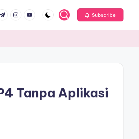
com
r.com
.me
instagram.com
youtube.com
Subscribe
4 Tanpa Aplikasi