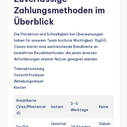
Zahlungsmethoden im
Überblick
Die Protektion und Schnelligkeit bei Überweisungen
haben für unserem Team höchste Wichtigkeit. BigGG
Casino bietet eine weitreichende Bandbreite an
bewährten Bezahlmethoden, die jenen diversen
Anforderungen unserer Nutzer geeignet werden.
Transaktionsweg
Gutschriftsdauer
Abhebungsdauer
Kosten
Kreditkarte
3-5
(Visa/Mastercar
Instant
Keine
Werktage
d)
Unmittel
Gebüh
PayPal
24 Stunden