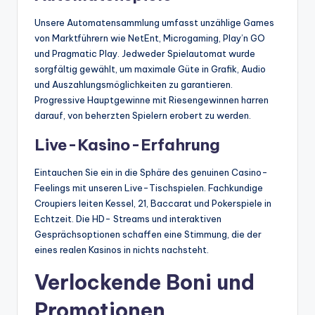
Unsere Automatensammlung umfasst unzählige Games
von Marktführern wie NetEnt, Microgaming, Play’n GO
und Pragmatic Play. Jedweder Spielautomat wurde
sorgfältig gewählt, um maximale Güte in Grafik, Audio
und Auszahlungsmöglichkeiten zu garantieren.
Progressive Hauptgewinne mit Riesengewinnen harren
darauf, von beherzten Spielern erobert zu werden.
Live-Kasino-Erfahrung
Eintauchen Sie ein in die Sphäre des genuinen Casino-
Feelings mit unseren Live-Tischspielen. Fachkundige
Croupiers leiten Kessel, 21, Baccarat und Pokerspiele in
Echtzeit. Die HD- Streams und interaktiven
Gesprächsoptionen schaffen eine Stimmung, die der
eines realen Kasinos in nichts nachsteht.
Verlockende Boni und
Promotionen