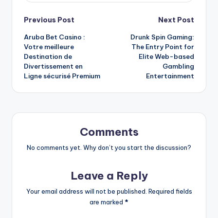
Post
Previous Post
Next Post
Aruba Bet Casino :
Drunk Spin Gaming:
navigation
Votre meilleure
The Entry Point for
Destination de
Elite Web-based
Divertissement en
Gambling
Ligne sécurisé Premium
Entertainment
Comments
No comments yet. Why don’t you start the discussion?
Leave a Reply
Your email address will not be published.
Required fields
are marked
*