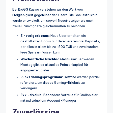
Bei BigGG Kasino verstehen wir den Wert von
Freigiebigkeit gegenüber den Usern. Die Bonusstruktur
wurde entwickelt, um sowohl Neueinsteiger als auch
treue Stammgäste gleichermaßen zu belohnen.
Einsteigerbonus:
Neue User erhalten ein
gestaffelten Bonus auf deren ersten drei Deposits,
der alles in allem bis zu 1.500 EUR und zweihundert
Free Spins umfassen kann
Wöchentliche Nachladebonusse:
Jedweden
Montag gibt es aktuelles Prämienkapital für
engagierte Spieler
Rückzahlungsprogramm:
Defizite werden partiell
refundiert, um dieses Gaming-Erlebnis zu
verlängern
Exklusivclub:
Besondere Vorteile für Großspieler
mit individuellem Account-Manager
Zuverlässige