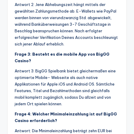
Antwort 2: Jene Abhebungszeit hängt mittels der
gewählten Zahlungsmethode ab. E-Wallets wie PayPal
werden binnen von vierundzwanzig Std. abgewickelt,
während Banküberweisungen 3-7 Geschäftstage in
Beschlag beanspruchen können. Nach erfolgter
erfolgreicher Verifikation Deines Accounts beschleunigt
sich jener Ablauf erheblich.
Frage 3: Besteht es die mobile App von BigGG
Casino?
Antwort 3: BigGG Spielbank bietet gleichermaßen eine
optimierte Mobile- Webseite als auch native
Applikationen für Apple iOS und Android OS. Sämtliche
Features, Titel und Bezahlmethoden sind gleichfalls
mobil komplett zugänglich, sodass Du allzeit und von
jedem Ort spielen können.
Frage 4: Welcher Minimaleinzahlung ist auf BigGG
Casino erforderlich?
Antwort: Die Minimaleinzahlung beträgt zehn EUR bei