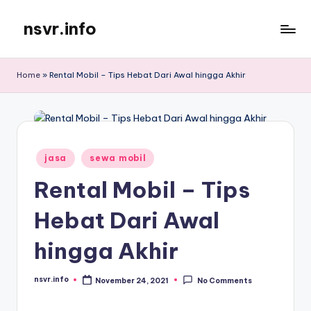
nsvr.info
Skip
to
Semua
content
Informasi
Home
»
Rental Mobil – Tips Hebat Dari Awal hingga Akhir
Tersaji
Dengan
Baik
Posted
jasa
sewa mobil
in
Rental Mobil – Tips
Hebat Dari Awal
hingga Akhir
nsvr.info
November 24, 2021
No Comments
Posted
by