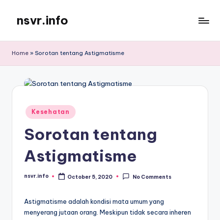
nsvr.info
Skip
to
Semua
content
Informasi
Home
»
Sorotan tentang Astigmatisme
Tersaji
Dengan
Baik
Posted
Kesehatan
in
Sorotan tentang
Astigmatisme
nsvr.info
October 5, 2020
No Comments
Posted
by
Astigmatisme adalah kondisi mata umum yang
menyerang jutaan orang. Meskipun tidak secara inheren