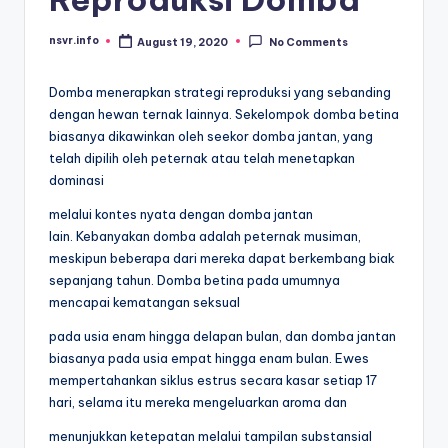
nsvr.info
August 19, 2020
No Comments
Posted
by
Domba menerapkan strategi reproduksi yang sebanding
dengan hewan ternak lainnya. Sekelompok domba betina
biasanya dikawinkan oleh seekor domba jantan, yang
telah dipilih oleh peternak atau telah menetapkan
dominasi
melalui kontes nyata dengan domba jantan
lain. Kebanyakan domba adalah peternak musiman,
meskipun beberapa dari mereka dapat berkembang biak
sepanjang tahun. Domba betina pada umumnya
mencapai kematangan seksual
pada usia enam hingga delapan bulan, dan domba jantan
biasanya pada usia empat hingga enam bulan. Ewes
mempertahankan siklus estrus secara kasar setiap 17
hari, selama itu mereka mengeluarkan aroma dan
menunjukkan ketepatan melalui tampilan substansial