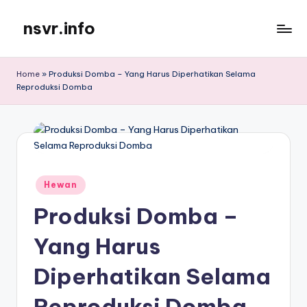
nsvr.info
Skip
to
Semua
content
Informasi
Home
»
Produksi Domba – Yang Harus Diperhatikan Selama
Tersaji
Reproduksi Domba
Dengan
Baik
Posted
Hewan
in
Produksi Domba –
Yang Harus
Diperhatikan Selama
Reproduksi Domba