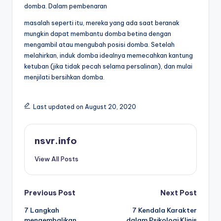
domba. Dalam pembenaran
masalah seperti itu, mereka yang ada saat beranak
mungkin dapat membantu domba betina dengan
mengambil atau mengubah posisi domba. Setelah
melahirkan, induk domba idealnya memecahkan kantung
ketuban (jika tidak pecah selama persalinan), dan mulai
menjilati bersihkan domba.
Last updated on August 20, 2020
nsvr.info
View All Posts
Post
Previous Post
Next Post
7 Langkah
7 Kendala Karakter
navigation
mengembalikan
dalam Psikologi Klinis