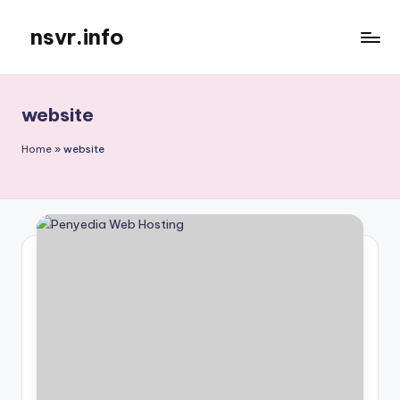
nsvr.info
Skip
to
Semua
content
Informasi
Tersaji
website
Dengan
Baik
Home
»
website