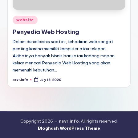
Posted
website
in
Penyedia Web Hosting
Dalam dunia bisnis saat ini, kehadiran web sangat
penting karena memiliki komputer atau telepon.
Akibatnya banyak bisnis baru atau kadang mapan
keluar mencari Penyedia Web Hosting yang akan
memenuhi kebutuhan…
nsvr.info
July 15, 2020
Posted
by
Copyright 2026 —
nsvr.info
. All rights reserved.
Bloghash WordPress Theme