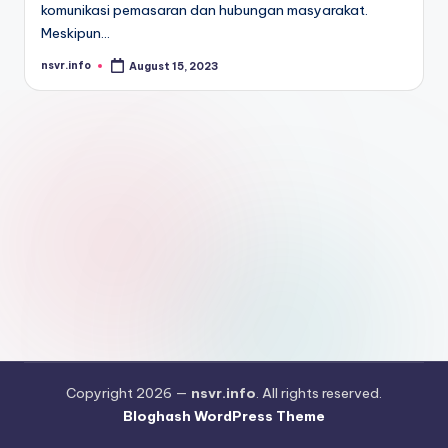
komunikasi pemasaran dan hubungan masyarakat.
Meskipun…
nsvr.info
August 15, 2023
Posted
by
Copyright 2026 —
nsvr.info
. All rights reserved.
Bloghash WordPress Theme