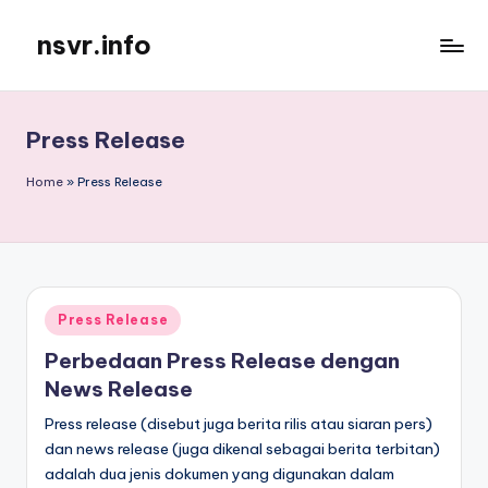
nsvr.info
Skip
to
Semua
content
Informasi
Tersaji
Press Release
Dengan
Baik
Home
»
Press Release
Posted
Press Release
in
Perbedaan Press Release dengan
News Release
Press release (disebut juga berita rilis atau siaran pers)
dan news release (juga dikenal sebagai berita terbitan)
adalah dua jenis dokumen yang digunakan dalam