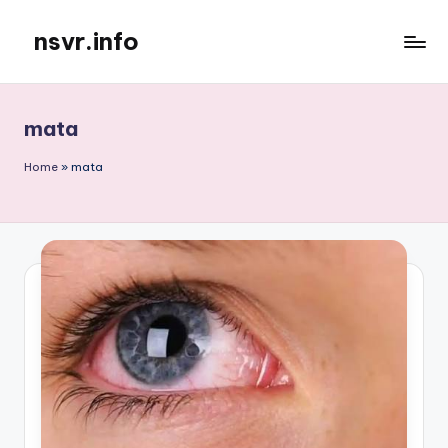
nsvr.info
Skip
to
Semua
content
Informasi
Tersaji
mata
Dengan
Baik
Home
»
mata