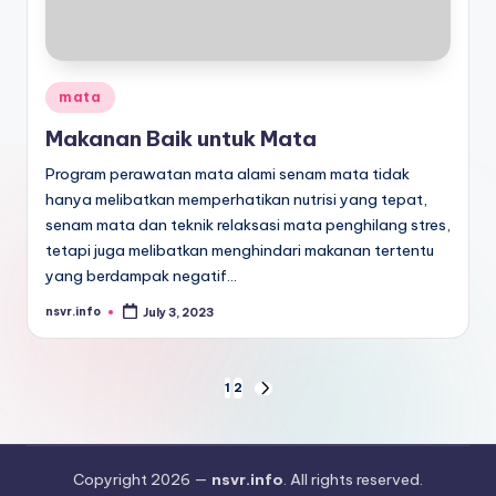
Posted
mata
in
Makanan Baik untuk Mata
Program perawatan mata alami senam mata tidak
hanya melibatkan memperhatikan nutrisi yang tepat,
senam mata dan teknik relaksasi mata penghilang stres,
tetapi juga melibatkan menghindari makanan tertentu
yang berdampak negatif…
nsvr.info
July 3, 2023
Posted
by
Posts
1
2
NEXT
PAGE
pagination
Copyright 2026 —
nsvr.info
. All rights reserved.