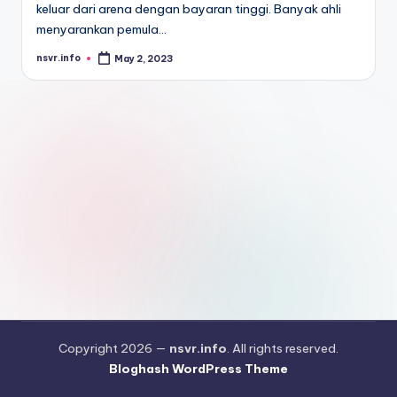
keluar dari arena dengan bayaran tinggi. Banyak ahli
menyarankan pemula…
nsvr.info
May 2, 2023
Posted
by
Copyright 2026 —
nsvr.info
. All rights reserved.
Bloghash WordPress Theme