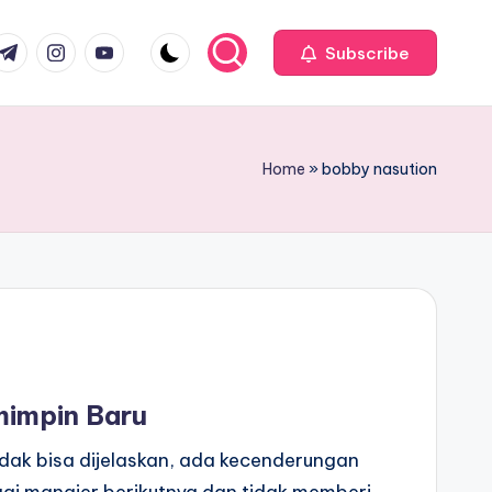
com
r.com
.me
instagram.com
youtube.com
Subscribe
Home
»
bobby nasution
impin Baru
dak bisa dijelaskan, ada kecenderungan