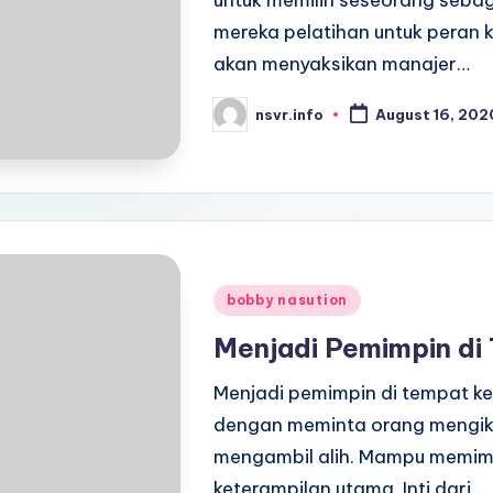
untuk memilih seseorang sebag
mereka pelatihan untuk peran
akan menyaksikan manajer…
nsvr.info
August 16, 202
Posted
by
Posted
bobby nasution
in
Menjadi Pemimpin di
Menjadi pemimpin di tempat k
dengan meminta orang mengikut
mengambil alih. Mampu memim
keterampilan utama. Inti dari…