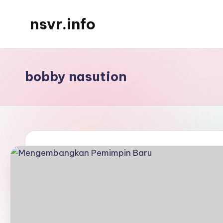
nsvr.info
Skip
to
Semua
content
Informasi
Tersaji
bobby nasution
Dengan
Baik