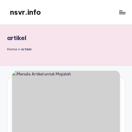
nsvr.info
Skip
to
Semua
content
Informasi
Tersaji
artikel
Dengan
Baik
Home
»
artikel