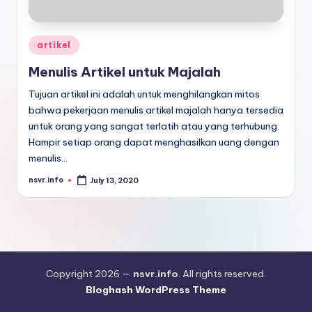
Posted
artikel
in
Menulis Artikel untuk Majalah
Tujuan artikel ini adalah untuk menghilangkan mitos
bahwa pekerjaan menulis artikel majalah hanya tersedia
untuk orang yang sangat terlatih atau yang terhubung.
Hampir setiap orang dapat menghasilkan uang dengan
menulis…
nsvr.info
July 13, 2020
Posted
by
Copyright 2026 —
nsvr.info
. All rights reserved.
Bloghash WordPress Theme