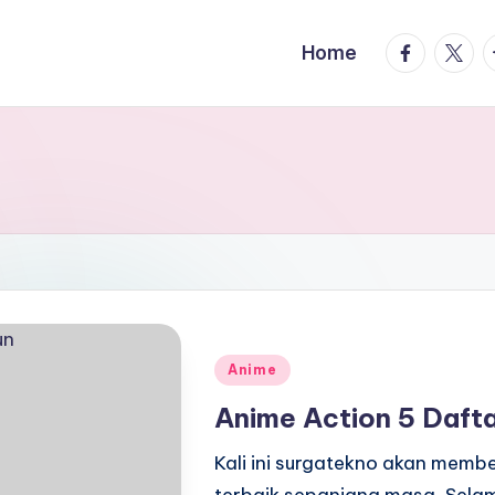
facebook.
twitte
t
Home
Posted
Anime
in
Anime Action 5 Daft
Kali ini surgatekno akan memb