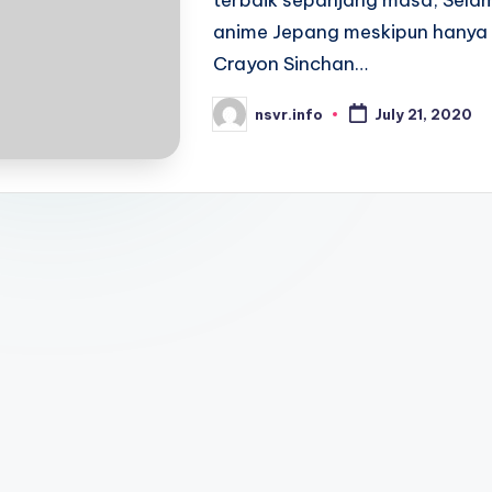
terbaik sepanjang masa, Sela
anime Jepang meskipun hanya 
Crayon Sinchan…
nsvr.info
July 21, 2020
Posted
by