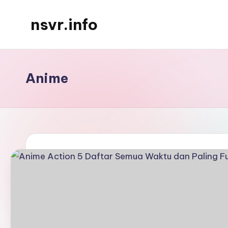
nsvr.info
Skip
to
Semua
content
Informasi
Tersaji
Anime
Dengan
Baik