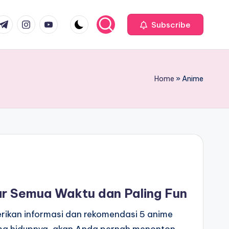
com
r.com
.me
instagram.com
youtube.com
Subscribe
Home
»
Anime
ar Semua Waktu dan Paling Fun
erikan informasi dan rekomendasi 5 anime