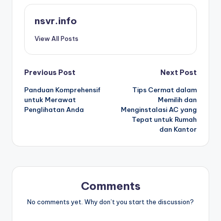
nsvr.info
View All Posts
Post
Previous Post
Next Post
Panduan Komprehensif
Tips Cermat dalam
navigation
untuk Merawat
Memilih dan
Penglihatan Anda
Menginstalasi AC yang
Tepat untuk Rumah
dan Kantor
Comments
No comments yet. Why don’t you start the discussion?