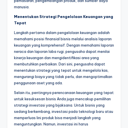
pemasaran, pengembangan produk, dan sumber daya
manusia.
Menentukan Strategi Pengelolaan Keuangan yang
Tepat
Langkah pertama dalam pengelolaan keuangan adalah
memahami posisi finansial bisnis melalui analisis laporan
keuangan yang komprehensif. Dengan memahami laporan
neraca dan laporan laba rugi, pengusaha dapat menilai
kinerja keuangan dan mengidentifikasi area yang
membutuhkan perbaikan. Dari sini, pengusaha dapat
menentukan strategi yang tepat untuk mengelola kas,
mengurangi biaya yang tidak perlu, dan mengoptimalkan
penggunaan aset yang ada.
Selain itu, pentingnya perencanaan keuangan yang tepat
untuk kesuksesan bisnis Anda juga mencakup pemilihan
strategi investasi yang bijaksana. Untuk bisnis yang
sedang berkembang, investasi pada teknologi baru atau
memperluas lini produk bisa menjadi langkah yang
menguntungkan. Namun, investasi ini harus