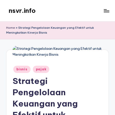
nsvr.info
Skip
to
Semua
content
Informasi
Home
»
Strategi Pengelolaan Keuangan yang Efektif untuk
Tersaji
Meningkatkan Kinerja Bisnis
Dengan
Baik
Posted
bisnis
pajak
in
Strategi
Pengelolaan
Keuangan yang
Efektif untuk