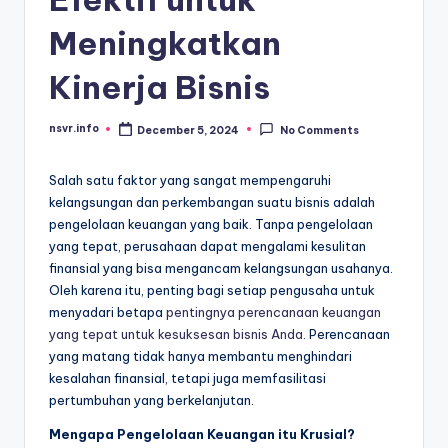
Meningkatkan
Kinerja Bisnis
nsvr.info
December 5, 2024
No Comments
Posted
by
Salah satu faktor yang sangat mempengaruhi
kelangsungan dan perkembangan suatu bisnis adalah
pengelolaan keuangan yang baik. Tanpa pengelolaan
yang tepat, perusahaan dapat mengalami kesulitan
finansial yang bisa mengancam kelangsungan usahanya.
Oleh karena itu, penting bagi setiap pengusaha untuk
menyadari betapa
pentingnya perencanaan keuangan
yang tepat untuk kesuksesan bisnis Anda
. Perencanaan
yang matang tidak hanya membantu menghindari
kesalahan finansial, tetapi juga memfasilitasi
pertumbuhan yang berkelanjutan.
Mengapa Pengelolaan Keuangan itu Krusial?