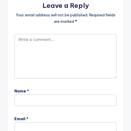
Leave a Reply
Your email address will not be published.
Required fields
are marked
*
Name
*
Email
*