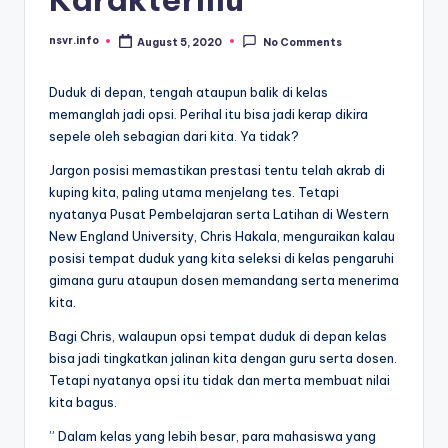
nsvr.info
August 5, 2020
No Comments
Posted
by
Duduk di depan, tengah ataupun balik di kelas
memanglah jadi opsi. Perihal itu bisa jadi kerap dikira
sepele oleh sebagian dari kita. Ya tidak?
Jargon posisi memastikan prestasi tentu telah akrab di
kuping kita, paling utama menjelang tes. Tetapi
nyatanya Pusat Pembelajaran serta Latihan di Western
New England University, Chris Hakala, menguraikan kalau
posisi tempat duduk yang kita seleksi di kelas pengaruhi
gimana guru ataupun dosen memandang serta menerima
kita.
Bagi Chris, walaupun opsi tempat duduk di depan kelas
bisa jadi tingkatkan jalinan kita dengan guru serta dosen.
Tetapi nyatanya opsi itu tidak dan merta membuat nilai
kita bagus.
” Dalam kelas yang lebih besar, para mahasiswa yang