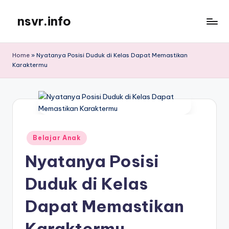
nsvr.info
Skip
to
Semua
content
Informasi
Home
»
Nyatanya Posisi Duduk di Kelas Dapat Memastikan
Tersaji
Karaktermu
Dengan
Baik
Posted
Belajar Anak
in
Nyatanya Posisi
Duduk di Kelas
Dapat Memastikan
Karaktermu