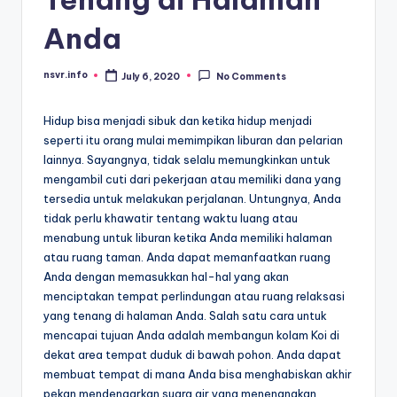
Anda
nsvr.info
July 6, 2020
No Comments
Posted
by
Hidup bisa menjadi sibuk dan ketika hidup menjadi
seperti itu orang mulai memimpikan liburan dan pelarian
lainnya. Sayangnya, tidak selalu memungkinkan untuk
mengambil cuti dari pekerjaan atau memiliki dana yang
tersedia untuk melakukan perjalanan. Untungnya, Anda
tidak perlu khawatir tentang waktu luang atau
menabung untuk liburan ketika Anda memiliki halaman
atau ruang taman. Anda dapat memanfaatkan ruang
Anda dengan memasukkan hal-hal yang akan
menciptakan tempat perlindungan atau ruang relaksasi
yang tenang di halaman Anda. Salah satu cara untuk
mencapai tujuan Anda adalah membangun kolam Koi di
dekat area tempat duduk di bawah pohon. Anda dapat
membuat tempat di mana Anda bisa menghabiskan akhir
pekan mendengarkan suara air yang menenangkan