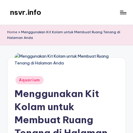
nsvr.info
Skip
to
Semua
content
Informasi
Home
»
Menggunakan Kit Kolam untuk Membuat Ruang Tenang di
Tersaji
Halaman Anda
Dengan
Baik
Posted
Aquarium
in
Menggunakan Kit
Kolam untuk
Membuat Ruang
Tenang di Halaman