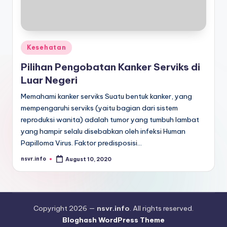
Posted
Kesehatan
in
Pilihan Pengobatan Kanker Serviks di
Luar Negeri
Memahami kanker serviks Suatu bentuk kanker, yang
mempengaruhi serviks (yaitu bagian dari sistem
reproduksi wanita) adalah tumor yang tumbuh lambat
yang hampir selalu disebabkan oleh infeksi Human
Papilloma Virus. Faktor predisposisi…
nsvr.info
August 10, 2020
Posted
by
Copyright 2026 —
nsvr.info
. All rights reserved.
Bloghash WordPress Theme