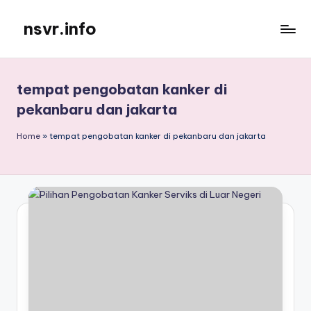
nsvr.info
Skip
to
Semua
content
Informasi
Tersaji
tempat pengobatan kanker di
Dengan
pekanbaru dan jakarta
Baik
Home
»
tempat pengobatan kanker di pekanbaru dan jakarta