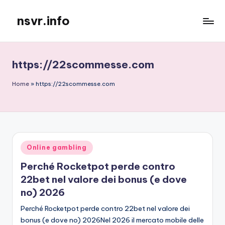
nsvr.info
Skip
to
Semua
content
Informasi
Tersaji
https://22scommesse.com
Dengan
Baik
Home
»
https://22scommesse.com
Posted
Online gambling
in
Perché Rocketpot perde contro
22bet nel valore dei bonus (e dove
no) 2026
Perché Rocketpot perde contro 22bet nel valore dei
bonus (e dove no) 2026Nel 2026 il mercato mobile delle