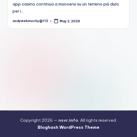
app casino continua a muoversi su un terreno più duro
per i…
audywebmuchy@112
May 2, 2026
Posted
by
Copyright 2026 —
nsvr.info
. All rights reserved.
Bloghash WordPress Theme