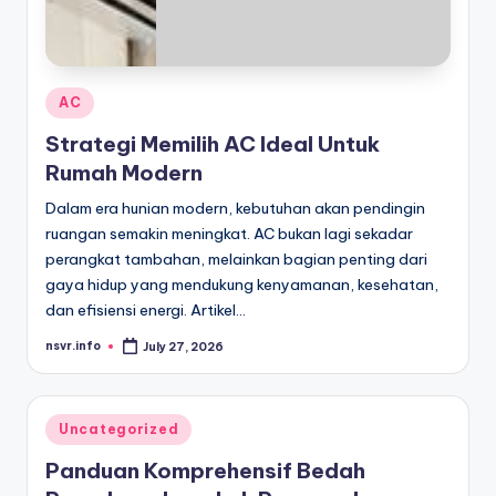
Posted
AC
in
Strategi Memilih AC Ideal Untuk
Rumah Modern
Dalam era hunian modern, kebutuhan akan pendingin
ruangan semakin meningkat. AC bukan lagi sekadar
perangkat tambahan, melainkan bagian penting dari
gaya hidup yang mendukung kenyamanan, kesehatan,
dan efisiensi energi. Artikel…
nsvr.info
July 27, 2026
Posted
by
Posted
Uncategorized
in
Panduan Komprehensif Bedah