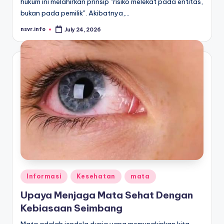
hukum ini melahirkan prinsip "risiko melekat pada entitas,
bukan pada pemilik". Akibatnya,…
nsvr.info
July 24, 2026
Posted
by
Posted
Informasi
Kesehatan
mata
in
Upaya Menjaga Mata Sehat Dengan
Kebiasaan Seimbang