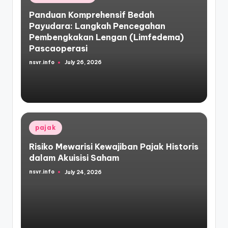
in
Panduan Komprehensif Bedah
Payudara: Langkah Pencegahan
Pembengkakan Lengan (Limfedema)
Pascaoperasi
nsvr.info
July 26, 2026
Posted
by
Posted
pajak
in
Risiko Mewarisi Kewajiban Pajak Historis
dalam Akuisisi Saham
nsvr.info
July 24, 2026
Posted
by