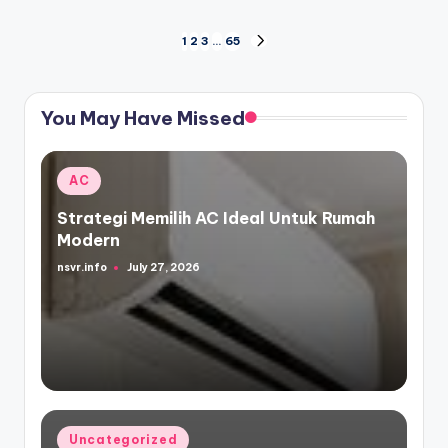
Posts
1
2
3
…
65
NEXT
PAGE
pagination
You May Have Missed
Posted
AC
in
Strategi Memilih AC Ideal Untuk Rumah
Modern
nsvr.info
July 27, 2026
Posted
by
Posted
Uncategorized