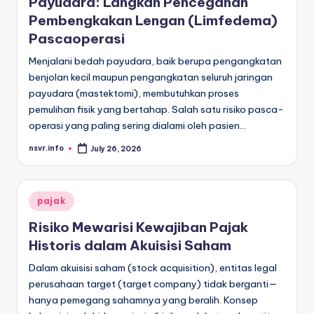
Payudara: Langkah Pencegahan
Pembengkakan Lengan (Limfedema)
Pascaoperasi
Menjalani bedah payudara, baik berupa pengangkatan
benjolan kecil maupun pengangkatan seluruh jaringan
payudara (mastektomi), membutuhkan proses
pemulihan fisik yang bertahap. Salah satu risiko pasca-
operasi yang paling sering dialami oleh pasien…
nsvr.info
July 26, 2026
Posted
by
Posted
pajak
in
Risiko Mewarisi Kewajiban Pajak
Historis dalam Akuisisi Saham
Dalam akuisisi saham (stock acquisition), entitas legal
perusahaan target (target company) tidak berganti—
hanya pemegang sahamnya yang beralih. Konsep