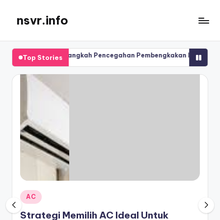
nsvr.info
Skip
to
Semua
content
Informasi
ah Payudara: Langkah Pencegahan Pembengkakan Lengan (Limfed
Top Stories
Tersaji
Dengan
ah Payudara: Langkah Pencegahan Pembengkakan Lengan (Limfed
Baik
Posted
AC
in
Strategi Memilih AC Ideal Untuk