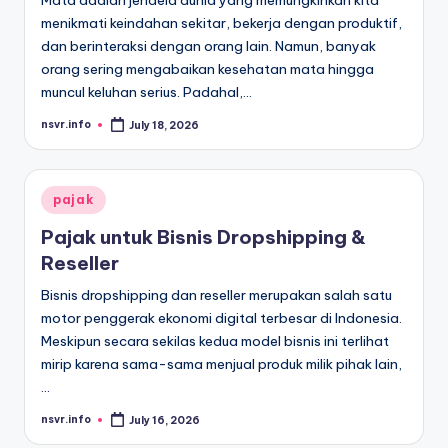
Mata adalah jendela dunia yang memungkinkan kita
menikmati keindahan sekitar, bekerja dengan produktif,
dan berinteraksi dengan orang lain. Namun, banyak
orang sering mengabaikan kesehatan mata hingga
muncul keluhan serius. Padahal,…
nsvr.info
July 18, 2026
Posted
by
Posted
pajak
in
Pajak untuk Bisnis Dropshipping &
Reseller
Bisnis dropshipping dan reseller merupakan salah satu
motor penggerak ekonomi digital terbesar di Indonesia.
Meskipun secara sekilas kedua model bisnis ini terlihat
mirip karena sama-sama menjual produk milik pihak lain,
…
nsvr.info
July 16, 2026
Posted
by